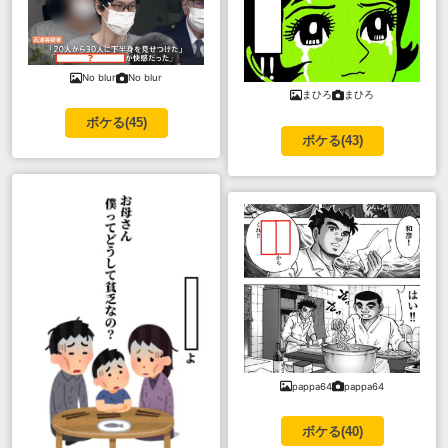
No blur
No blur
まひろ
まひろ
ボケる(
45
)
ボケる(
43
)
pappa64
pappa64
ボケる(
40
)