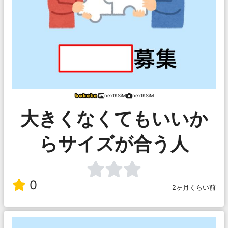
nextKSiM
nextKSiM
大きくなくてもいいか
らサイズが合う人
0
2ヶ月くらい前