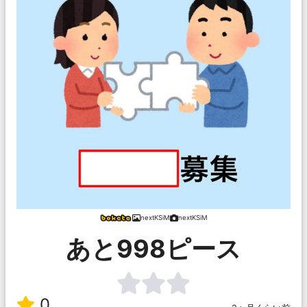
nextKSiM
nextKSiM
あと998ピース
0