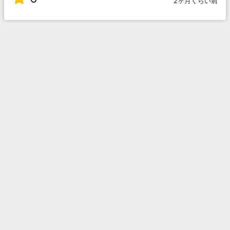
2ヶ月くらい前