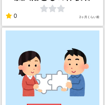
0
2ヶ月くらい前