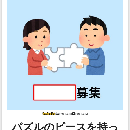
nextKSiM
nextKSiM
パズルのピースを持っ