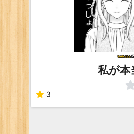
私が本
3