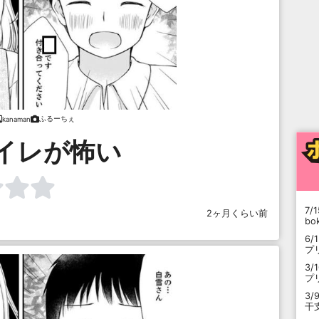
ふるーちぇ
kanaman
イレが怖い
7/1
2ヶ月くらい前
b
6/
プ
3/
プ
3/
干