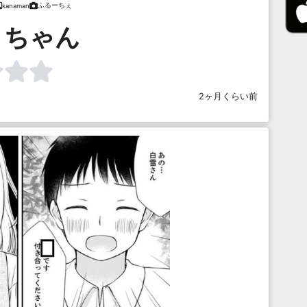
ふるーちぇ
kanaman
ロちゃん
2ヶ月くらい前