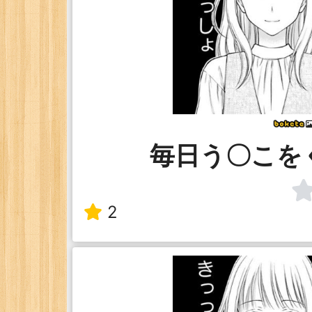
毎日う〇こを
2