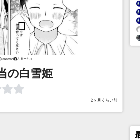
ふるーちぇ
kanaman
当の白雪姫
2ヶ月くらい前