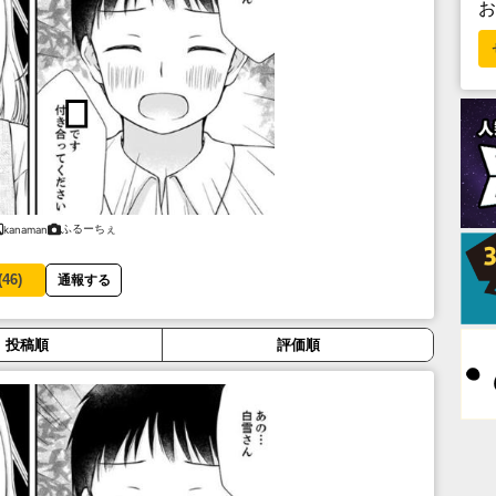
ふるーちぇ
kanaman
(
46
)
通報する
投稿順
評価順