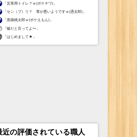
「
災害用トイレ？ｗ(ボケチワ)
」
「
セン（ブ）リ？ 胃が悪いようですｗ(憑太郎)
」
「
黒猫桃太郎ｗ(ボケえもん)
」
「
嘘だと言ってよ〜
」
「
はじめまして★
」
最近の評価されている職人