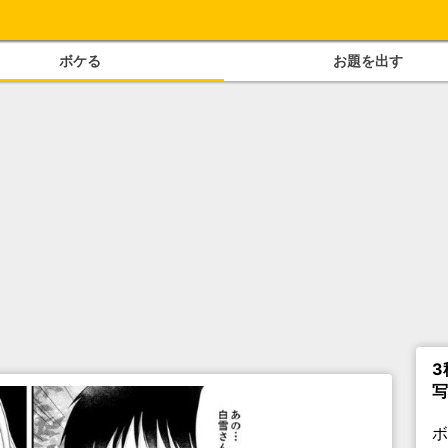
ボケる
お題を出す
3
写