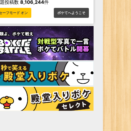
お題投稿数
8,106,244
件
セーフモード オン
ボケてへようこそ