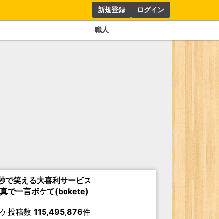
新規登録
ログイン
職人
秒で笑える大喜利サービス
真で一言ボケて(bokete)
ボケ投稿数
115,495,876
件