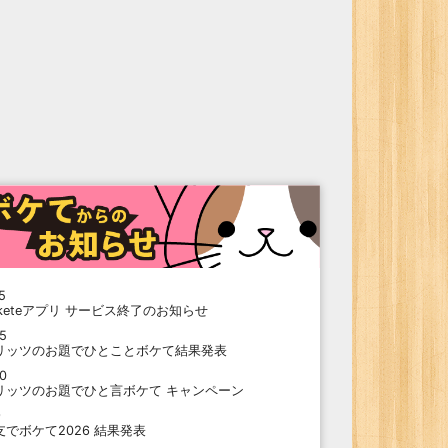
5
oketeアプリ サービス終了のお知らせ
15
リッツのお題でひとことボケて結果発表
10
リッツのお題でひと言ボケて キャンペーン
9
支でボケて2026 結果発表