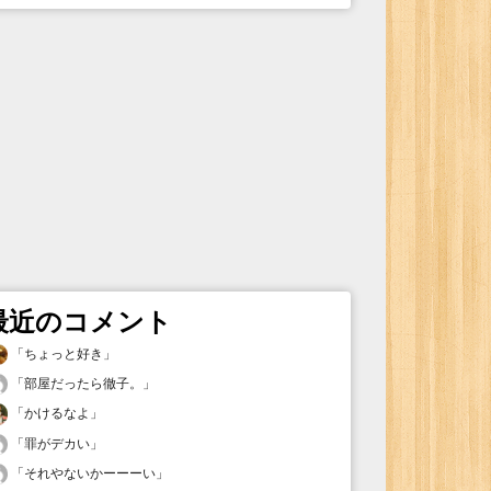
最近のコメント
「
ちょっと好き
」
「
部屋だったら徹子。
」
「
かけるなよ
」
「
罪がデカい
」
「
それやないかーーーい
」