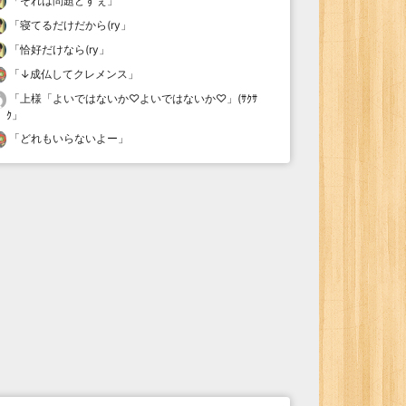
「
それは問題どすぇ
」
「
寝てるだけだから(ry
」
「
恰好だけなら(ry
」
「
↓成仏してクレメンス
」
「
上様「よいではないか♡よいではないか♡」(ｻｸｻ
ｸ
」
「
どれもいらないよー
」