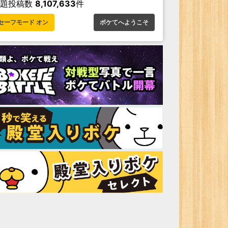
お題投稿数
8,107,633
件
セーフモード オン
ボケてへようこそ