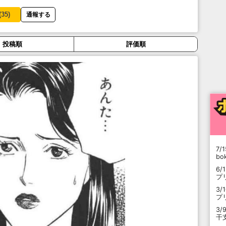
(
35
)
通報する
投稿順
評価順
7/1
b
6/
プ
3/
プ
3/
干