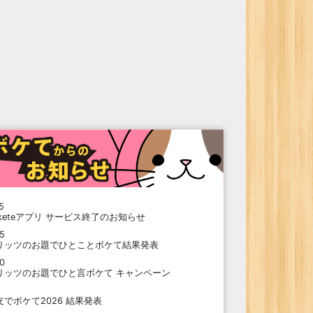
5
oketeアプリ サービス終了のお知らせ
15
リッツのお題でひとことボケて結果発表
10
リッツのお題でひと言ボケて キャンペーン
9
支でボケて2026 結果発表