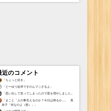
最近のコメント
「
ちょっと好き
」
「
どーゆう欲求ですのんでござるよ
」
「
思い出して笑ってしまったので星を増やしました
」
「
まこと「人の事言えるのか？今日は帰るか…」 美
奈子「何なのよ（怒）」
」