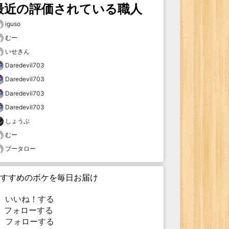
最近の評価されている職人
iguso
むー
いせきん
Daredevil703
Daredevil703
Daredevil703
Daredevil703
しょうぶ
むー
ブータロー
すすめのボケを毎日お届け
いいね！する
フォローする
フォローする