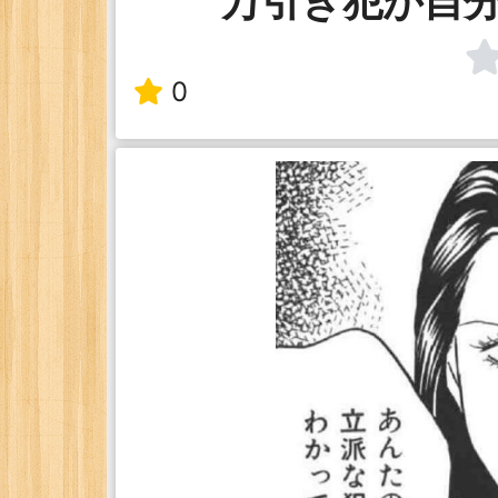
万引き犯が自
0