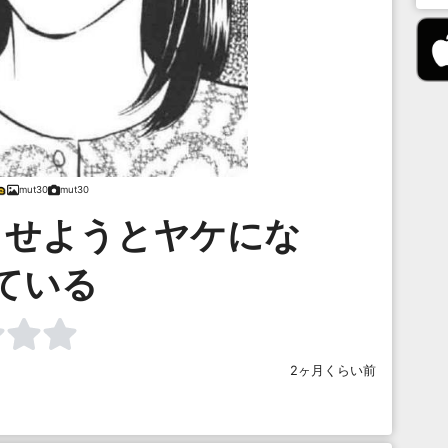
mut30
mut30
させようとヤケにな
ている
2ヶ月くらい前