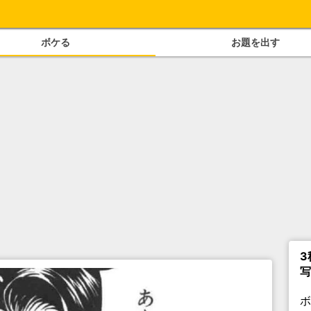
ボケる
お題を出す
3
写