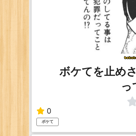
ボケてを止め
っ
0
ボケて