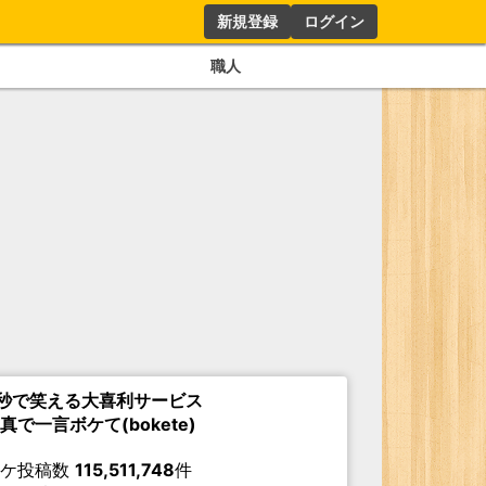
新規登録
ログイン
職人
秒で笑える大喜利サービス
真で一言ボケて(bokete)
ボケ投稿数
115,511,748
件