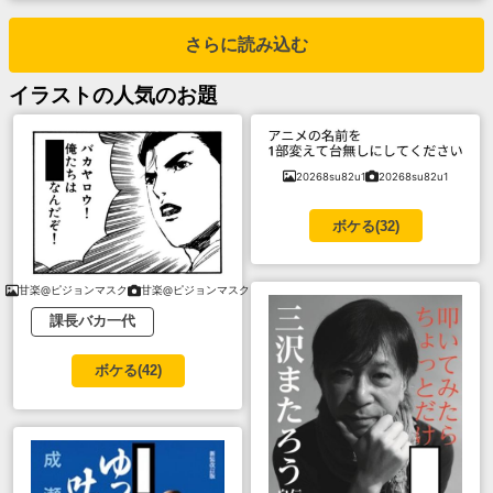
さらに読み込む
イラスト
の人気のお題
20268su82u1
20268su82u1
ボケる(
32
)
甘楽@ピジョンマスク
甘楽@ピジョンマスク
課長バカ一代
ボケる(
42
)