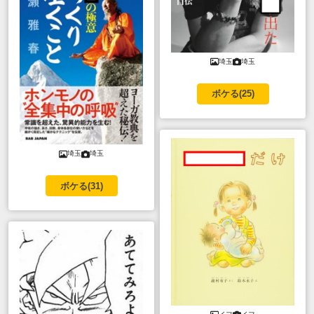
埼玉
埼玉
ボケる(
25
)
埼玉
埼玉
ボケる(
31
)