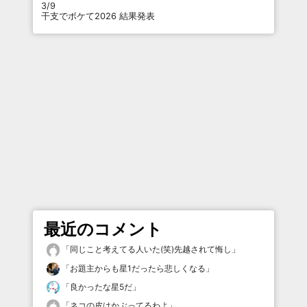
3/9
干支でボケて2026 結果発表
最近のコメント
「
同じこと考えてる人いた(笑)先越されて悔し
」
「
お題主からも星1だったら悲しくなる
」
「
良かったな星5だ
」
「
ネコの皮はかぶってるわよ
」