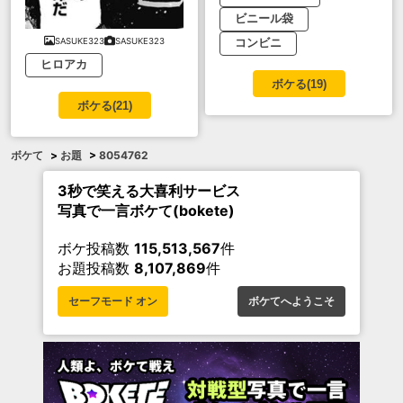
ビニール袋
SASUKE323
SASUKE323
コンビニ
ヒロアカ
ボケる(
19
)
ボケる(
21
)
ボケて
>
お題
>
8054762
3秒で笑える大喜利サービス
写真で一言ボケて(bokete)
ボケ投稿数
115,513,567
件
お題投稿数
8,107,869
件
セーフモード オン
ボケてへようこそ