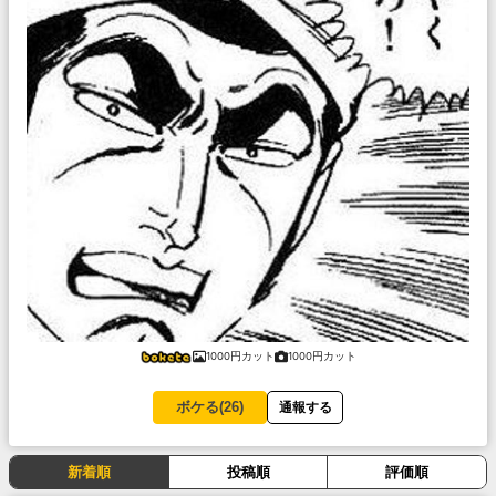
1000円カット
1000円カット
ボケる(
26
)
通報する
新着順
投稿順
評価順