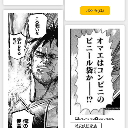
ボケる(
21
)
SASUKE1012
SASUKE1012
浦安鉄筋家族