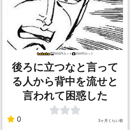
1000円カット
1000円カット
後ろに立つなと言って
る人から背中を流せと
言われて困惑した
0
3ヶ月くらい前