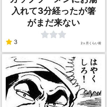
入れて3分経ったが箸
がまだ来ない
3
2ヶ月くらい前