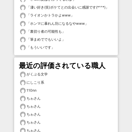
「
凄い好き(笑)ボケてとの出会いに感謝です(*^^*)
」
「
ライオンかトラかよwww
」
「
ホンマに暴れん坊になるなやwww
」
「
裏切り者の可能性も
」
「
筆まめででもいいよ
」
「
もういいです
」
最近の評価されている職人
がくぶる文学
にしこり系
110nn
ちゎさん
ちゎさん
ちゎさん
ちゎさん
ちゎさん