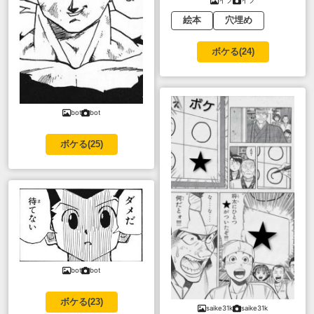
イフ
イフ
絵本
穴埋め
ボケる(
24
)
bot
bot
ボケる(
25
)
bot
bot
ボケる(
23
)
saike31k
saike31k