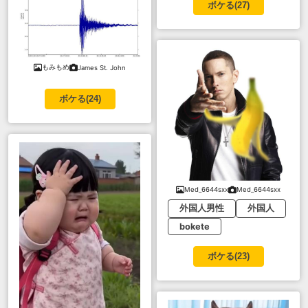
ボケる(
27
)
もみもめ
James St. John
ボケる(
24
)
Med_6644sxx
Med_6644sxx
外国人男性
外国人
bokete
ボケる(
23
)