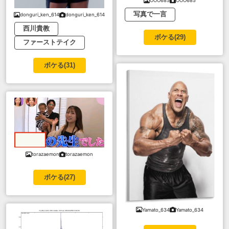
OOO685
OOO685
写真で一言
donguri_ken_614
donguri_ken_614
西川貴教
ボケる(
29
)
ファーストテイク
ボケる(
31
)
torazaemon
torazaemon
ボケる(
27
)
Yamato_634
Yamato_634