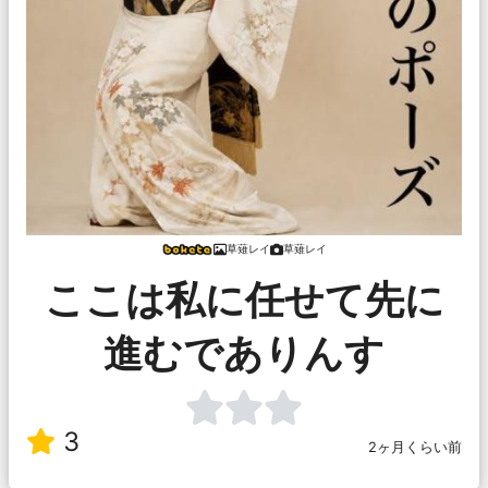
草薙レイ
草薙レイ
ここは私に任せて先に
進むでありんす
3
2ヶ月くらい前