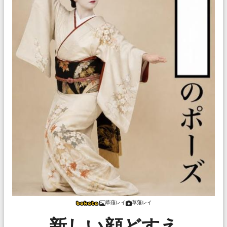
草薙レイ
草薙レイ
新しい顔どすえ