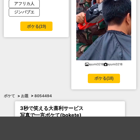
アフリカ人
ジンバブエ
ボケる(
19
)
ayumi3218
ayumi3218
ボケる(
18
)
ボケて
>
お題
>
8054494
3秒で笑える大喜利サービス
写真で一言ボケて(bokete)
ボケ投稿数
115,501,231
件
お題投稿数
8,106,527
件