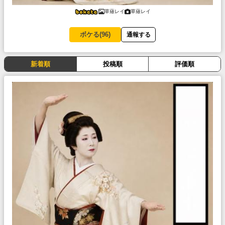
草薙レイ
草薙レイ
ボケる(
96
)
通報する
新着順
投稿順
評価順