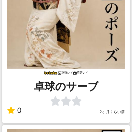
草薙レイ
草薙レイ
卓球のサーブ
0
2ヶ月くらい前