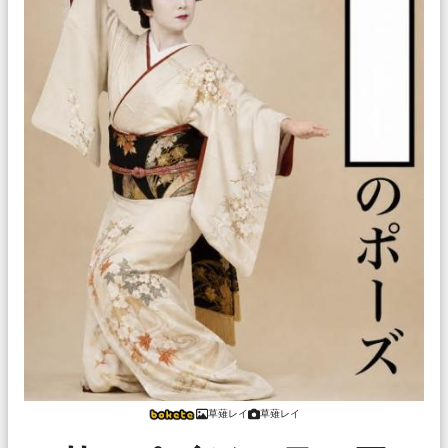
草薙レイ
草薙レイ