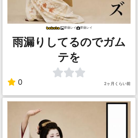
草薙レイ
草薙レイ
雨漏りしてるのでガム
テを
0
2ヶ月くらい前