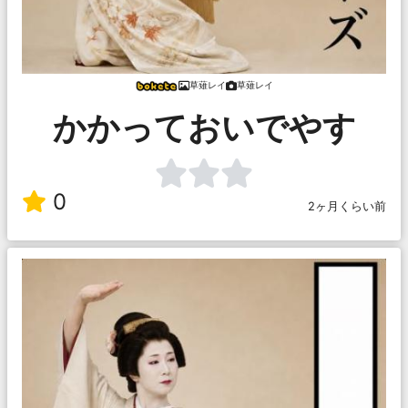
草薙レイ
草薙レイ
かかっておいでやす
0
2ヶ月くらい前