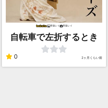
草薙レイ
草薙レイ
自転車で左折するとき
0
2ヶ月くらい前