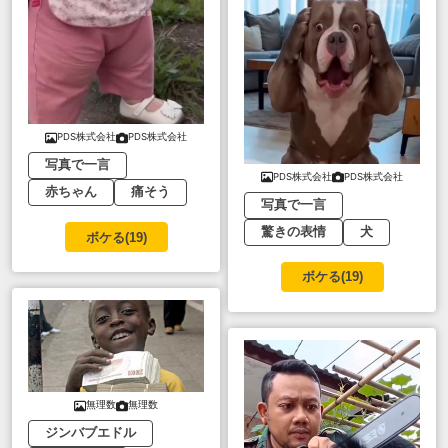
PDS株式会社
PDS株式会社
写真で一言
PDS株式会社
PDS株式会社
赤ちゃん
痛そう
写真で一言
驚きの表情
犬
ボケる(
19
)
ボケる(
19
)
無理数
無理数
ジンバブエドル