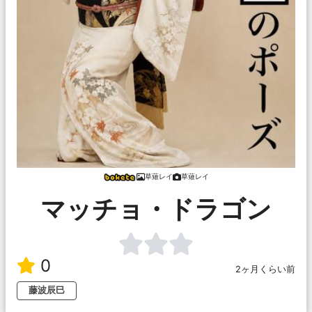
草薙レイ
草薙レイ
マッチョ・ドラゴン
0
2ヶ月くらい前
藤波辰巳