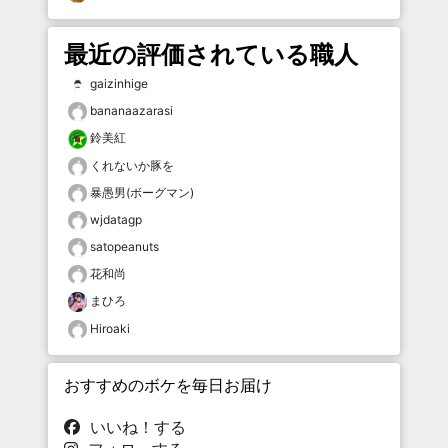
最近の評価されている職人
gaizinhige
bananaazarasi
鈴美紅
くれないか豚を
暴愚男(ボーグマン)
wjdatagp
satopeanuts
花和尚
まひろ
Hiroaki
おすすめのボケを毎日お届け
いいね！する