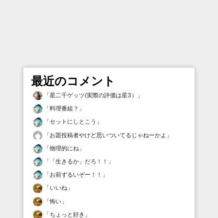
最近のコメント
「
星二千ゲッツ(実際の評価は星3）
」
「
料理番組？
」
「
セットにしとこう
」
「
お題投稿者やけど思いついてるじゃねーかよ
」
「
物理的にね
」
「
「生きるか」だろ！！
」
「
お前ずるいぞー！！
」
「
いいね
」
「
怖い
」
「
ちょっと好き
」