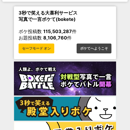
3秒で笑える大喜利サービス
写真で一言ボケて(bokete)
ボケ投稿数
115,503,287
件
お題投稿数
8,106,760
件
セーフモード オン
ボケてへようこそ