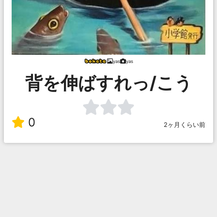
yas
yas
背を伸ばすれっ/こう
0
2ヶ月くらい前