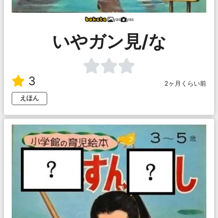
yas
yas
いやガン見/な
3
2ヶ月くらい前
えほん