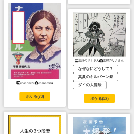
主婦のリナさん
主婦のリナさん
なぜなにどうして？
真夏のキルバーン祭
chanomizu
chanomizu
ダイの大冒険
ボケる(
73
)
ボケる(
52
)