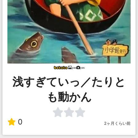
yas
yas
浅すぎていっ／たりと
も動かん
0
2ヶ月くらい前