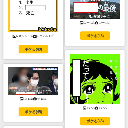
しーなん
しーなん
ボケる(
48
)
レオンルイズ
レオンルイズ
ボケる(
49
)
No blur
No blur
まひろ
まひろ
ボケる(
45
)
ボケる(
43
)