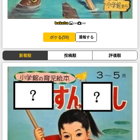
yas
yas
ボケる(
59
)
通報する
新着順
投稿順
評価順