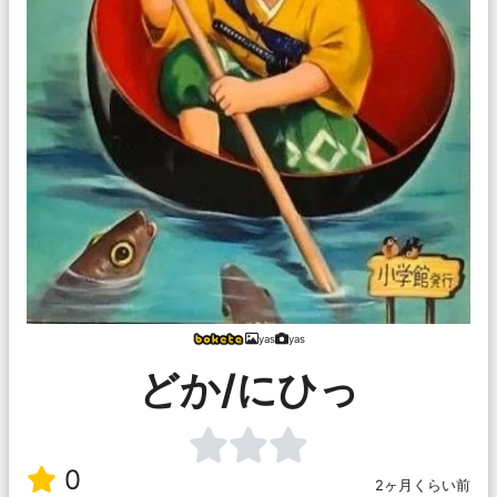
yas
yas
どか/にひっ
0
2ヶ月くらい前