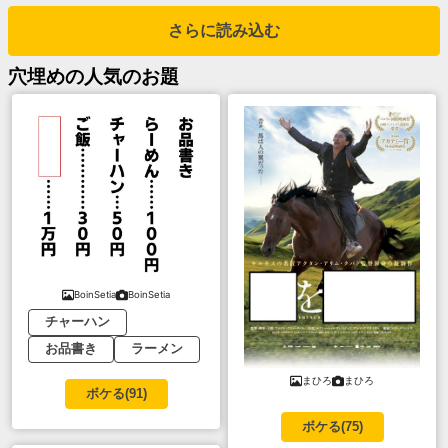
さらに読み込む
穴埋め
の人気のお題
BoinSetia
BoinSetia
チャーハン
お品書き
ラーメン
まひろ
まひろ
ボケる(
91
)
ボケる(
75
)