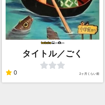
yas
yas
タイトル／ごく
0
2ヶ月くらい前