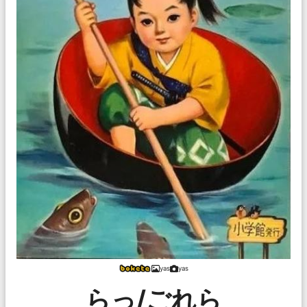
yas
yas
らっ/ごれら