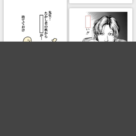
焼鳥
焼鳥
ボケる(
43
)
bot
bot
ボケる(
42
)
ボケて
>
お題
>
8054341
3秒で笑える大喜利サービス