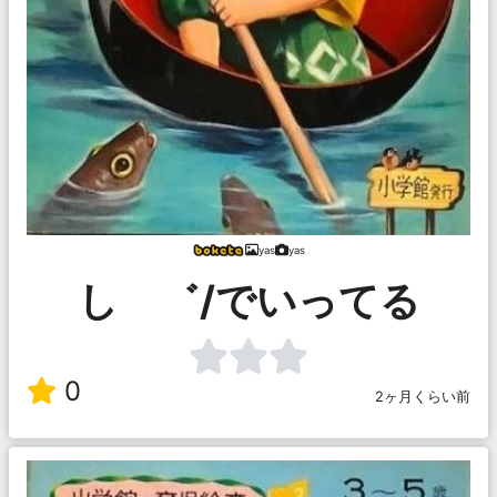
yas
yas
し ゛/でいってる
0
2ヶ月くらい前