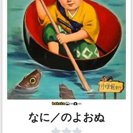
yas
yas
なに／のよおぬ