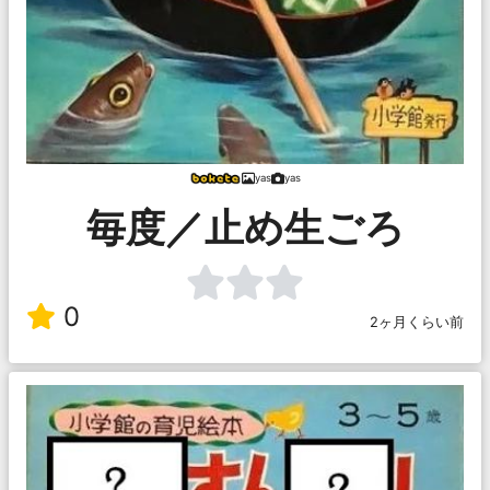
yas
yas
毎度／止め生ごろ
0
2ヶ月くらい前