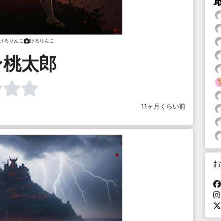
けろりんこ
けろりんこ
ン桃太郎
11ヶ月くらい前
お