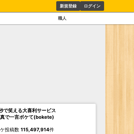
新規登録
ログイン
職人
秒で笑える大喜利サービス
真で一言ボケて(bokete)
ボケ投稿数
115,497,914
件