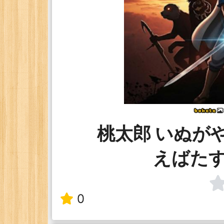
桃太郎 いぬが
えばた
0