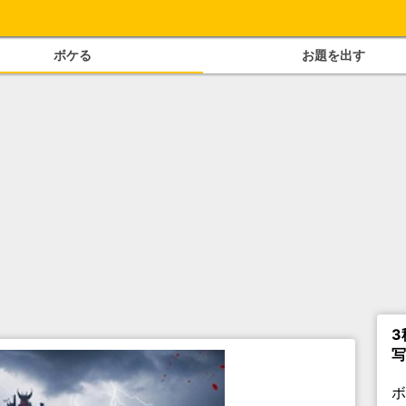
ボケる
お題を出す
3
写