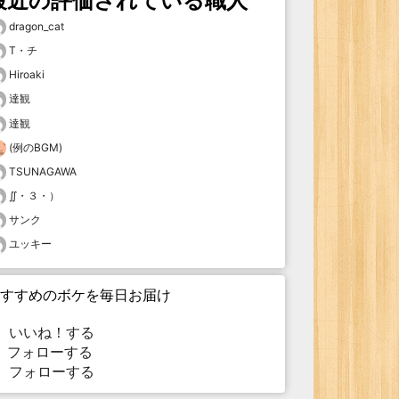
最近の評価されている職人
dragon_cat
T・チ
Hiroaki
達観
達観
(例のBGM)
TSUNAGAWA
∬・３・）
サンク
ユッキー
すすめのボケを毎日お届け
いいね！する
フォローする
フォローする