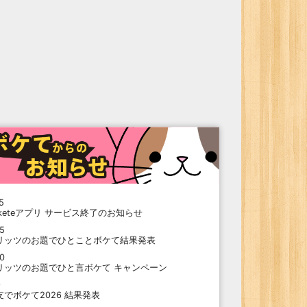
5
oketeアプリ サービス終了のお知らせ
15
リッツのお題でひとことボケて結果発表
10
リッツのお題でひと言ボケて キャンペーン
9
支でボケて2026 結果発表