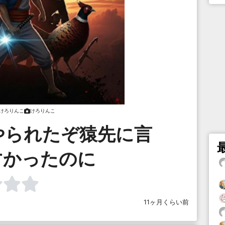
けろりんこ
けろりんこ
やられたぞ猿先に言
すかったのに
11ヶ月くらい前