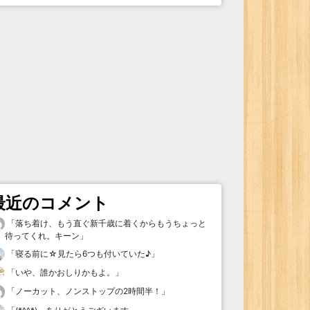
最近のコメント
「
落ち着け、もう直ぐ新千歳に着くからもうちょっと
待ってくれ。キーン
」
「
寝る前に☆見たら6つも付いていた♪
」
「
いや、誰かおしりかもよ。
」
「
ノーカット、ノンストップの2時間半！
」