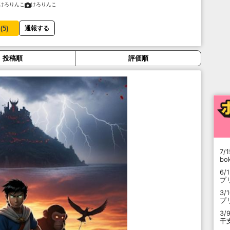
けろりんこ
けろりんこ
(
5
)
通報する
投稿順
評価順
7/1
b
6/
プ
3/
プ
3/
干