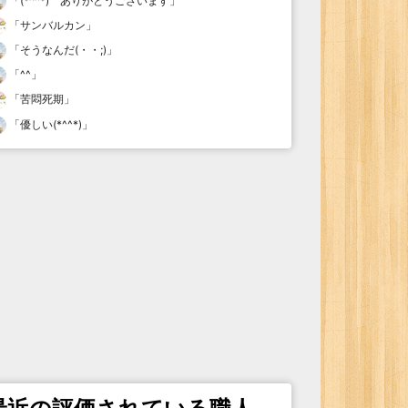
「
(*^^*) ありがとうございます
」
「
サンバルカン
」
「
そうなんだ(・・;)
」
「
^^
」
「
苦悶死期
」
「
優しい(*^^*)
」