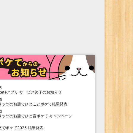
5
oketeアプリ サービス終了のお知らせ
15
リッツのお題でひとことボケて結果発表
10
リッツのお題でひと言ボケて キャンペーン
9
支でボケて2026 結果発表