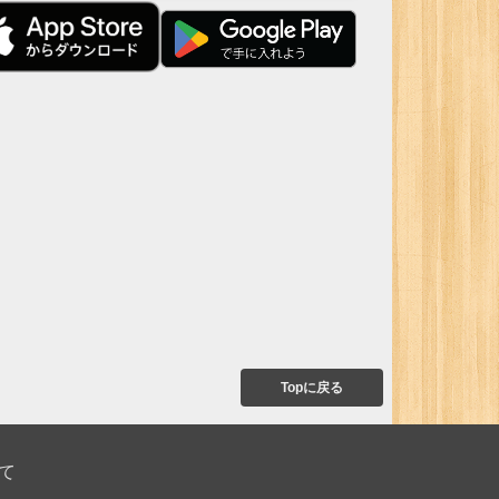
Topに戻る
て