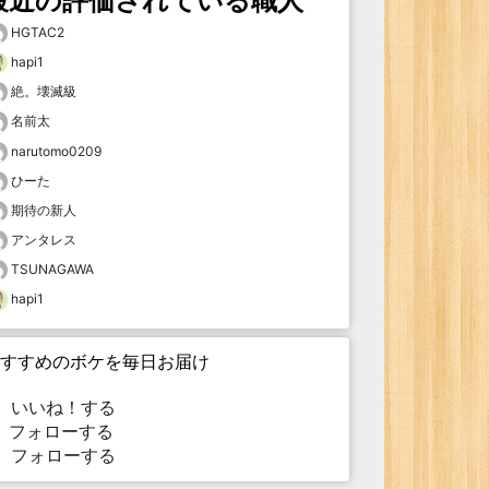
最近の評価されている職人
HGTAC2
hapi1
絶。壊滅級
名前太
narutomo0209
ひーた
期待の新人
アンタレス
TSUNAGAWA
hapi1
すすめのボケを毎日お届け
いいね！する
フォローする
フォローする