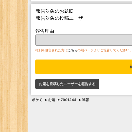
報告対象のお題ID
報告対象の投稿ユーザー
報告理由
権利を侵害された方は
こちら
の別ページよりご報告してください
お題を投稿したユーザーを報告する
ボケて
>
お題
>
7901244
>
通報