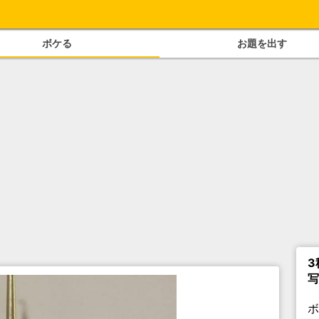
ボケる
お題を出す
3
写