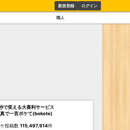
新規登録
ログイン
職人
秒で笑える大喜利サービス
真で一言ボケて(bokete)
ボケ投稿数
115,497,914
件