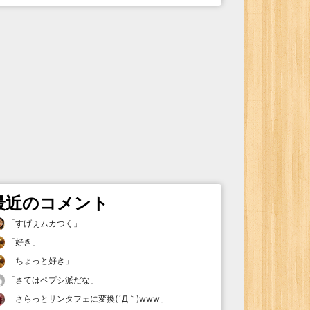
最近のコメント
「
すげぇムカつく
」
「
好き
」
「
ちょっと好き
」
「
さてはペプシ派だな
」
「
さらっとサンタフェに変換(´Д｀)www
」