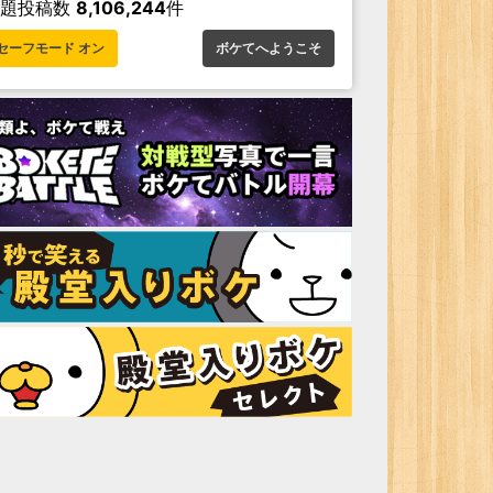
お題投稿数
8,106,244
件
セーフモード オン
ボケてへようこそ