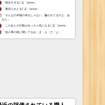
「
残念すぎる(´Д｀)www
」
「
裏切られとる(´Д｀)www
」
「
そんなの本物の幸せじゃない、騙されてるのよ、あ
なた
」
「
このあとの行動がめっちゃ気になる(´Д｀)www
」
「
他人事の様に聞いてるお・ま・え・だ・よ
」