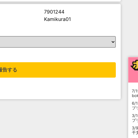
7901244
Kamikura01
。
報告する
7/1
b
6/
プ
3/
プ
3/
干