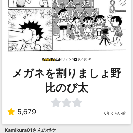
ボノボンΩ
ボノボンΩ
メガネを割りましょ野
比のび太
5,679
6年くらい前
Kamikura01
さんのボケ