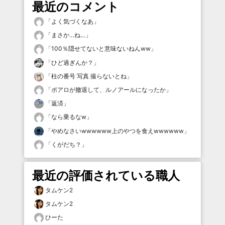
最近のコメント
「
よく気づくなあ
」
「
まさか…ね…
」
「
100％隠せてないと意味ないねんww
」
「
ひど過ぎんか？
」
「
柱の番号 写真 撮らないとね
」
「
ポアロが撤退して、ルノアールになったか
」
「
返済
」
「
なら乗るなw
」
「
やめなさいwwwwww上のやつを食えwwwwww
」
「
くがだち？
」
最近の評価されている職人
タムケン2
タムケン2
ひーた