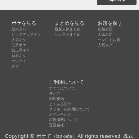
ボケを見る
まとめを見る
お題を探す
殿堂入り
最新人気まとめ
新着お題
ピックアップボケ
セレクトまとめ
人気お題
人気ボケ
セレクトお題
注目ボケ
人気タグ
急上昇ボケ
新着ボケ
セレクト
タグ
ご利用について
ボケてについて
使い方
利用規約
よくある質問
クッキーの利用について
お問い合わせ
広告掲載について
運営会社
Copyright © ボケて（bokete）All rights reserved. 株式