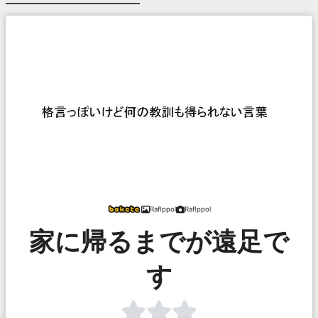
RafIppol
RafIppol
家に帰るまでが遠足で
す