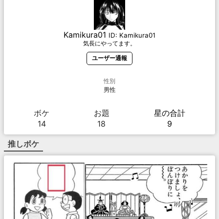
Kamikura01
ID:
Kamikura01
気長にやってます。
ユーザー通報
性別
男性
ボケ
お題
星の合計
14
18
9
推しボケ