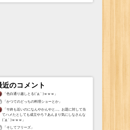
最近のコメント
「
色白通り越しとる(´д｀)ｗｗｗ
」
「
かつてのどっちの料理ショーとか
」
「
サ終も近いのになんやかんやと…。お題に対して当
てハメたとしても成立やろ？あんまり気にしなさんな
(´д｀)ｗｗｗ
」
「
そしてフリーズ
」