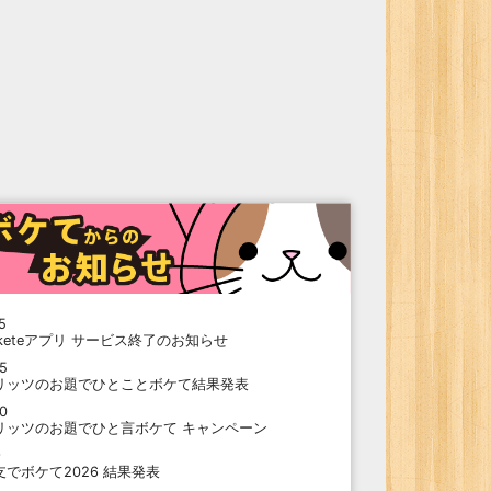
5
oketeアプリ サービス終了のお知らせ
15
リッツのお題でひとことボケて結果発表
10
リッツのお題でひと言ボケて キャンペーン
9
支でボケて2026 結果発表