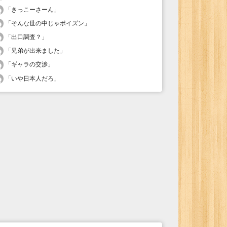
「
きっこーさーん
」
「
そんな世の中じゃポイズン
」
「
出口調査？
」
「
兄弟が出来ました
」
「
ギャラの交渉
」
「
いや日本人だろ
」