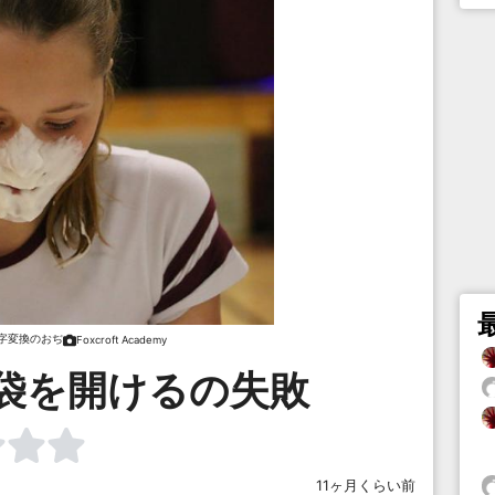
字変換のおぢ
Foxcroft Academy
袋を開けるの失敗
11ヶ月くらい前