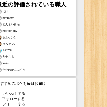
最近の評価されている職人
にけ
mmmmm
どんまい鼻毛
heavencity
タムケン2
タムケン2
SATCH
九十九光
yass
ただのかみぶくろ
すすめのボケを毎日お届け
いいね！する
フォローする
フォローする