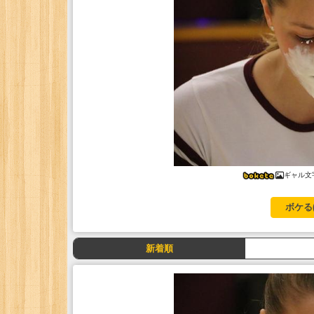
ギャル文
ボケる
新着順