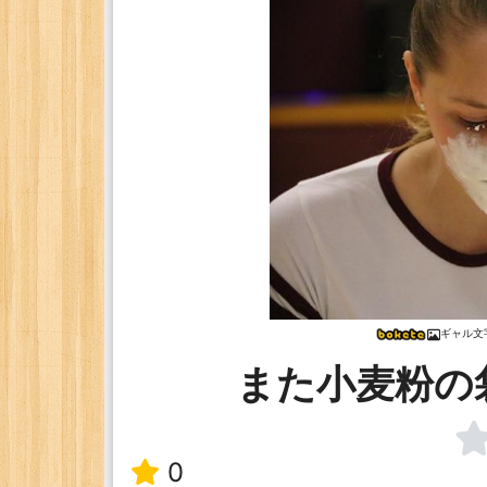
ギャル文
また小麦粉の
0