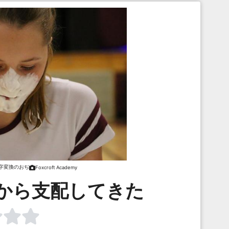
字変換のおぢ
Foxcroft Academy
から支配してきた