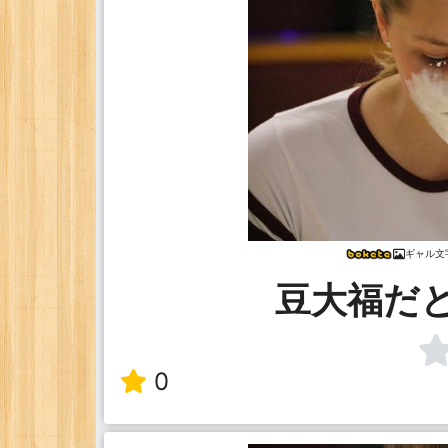
ギャル文
豆大福だ
0