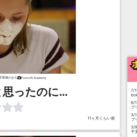
字変換のおぢ
Foxcroft Academy
と思ったのに…
7/1
b
6/
プ
3/
11ヶ月くらい前
プ
3/
干