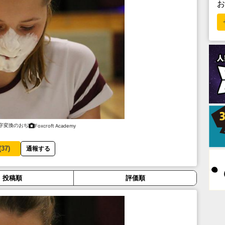
字変換のおぢ
Foxcroft Academy
(
37
)
通報する
投稿順
評価順