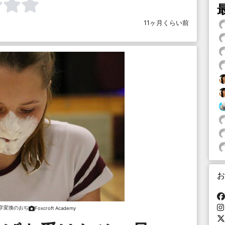
11ヶ月くらい前
お
字変換のおぢ
Foxcroft Academy