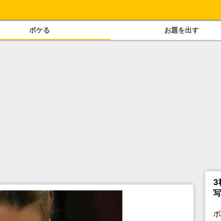
ボケる
お題を出す
3
写