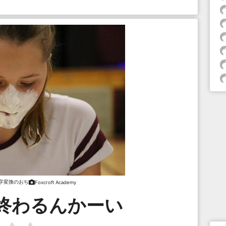
字変換のおぢ
Foxcroft Academy
終わるんかーい