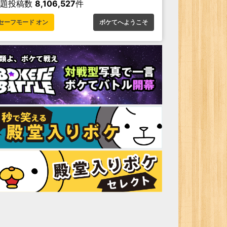
お題投稿数
8,106,527
件
セーフモード オン
ボケてへようこそ