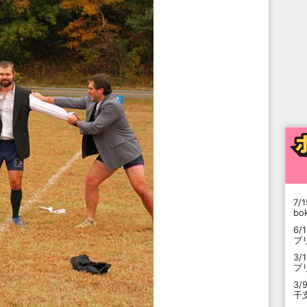
7/1
b
6/
プ
3/
プ
3/
干