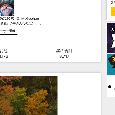
換のおぢ
ID:
McGoohan
換装置』の中の人なのだが……。
ーザー通報
お題
星の合計
1,176
8,717