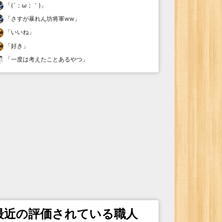
「
(´；ω；｀)
」
「
さすが暴れん坊将軍ww
」
「
いいね
」
「
好き
」
「
一度は考えたことあるやつ
」
最近の評価されている職人