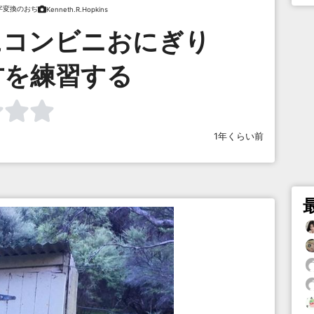
字変換のおぢ
Kenneth.R.Hopkins
にコンビニおにぎり
方を練習する
1年くらい前