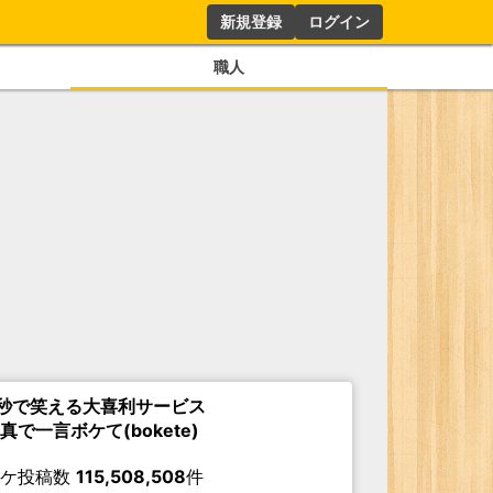
新規登録
ログイン
職人
秒で笑える大喜利サービス
真で一言ボケて(bokete)
ボケ投稿数
115,508,508
件