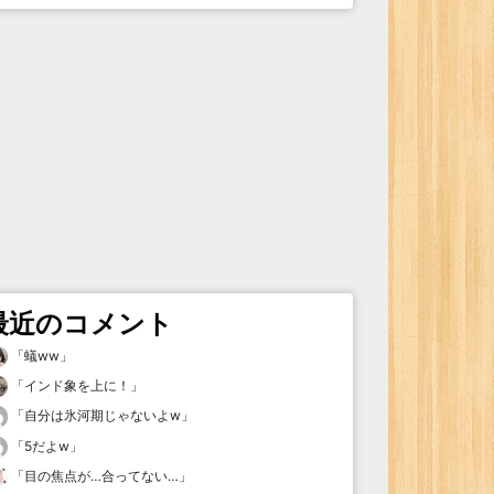
最近のコメント
「
蟻ww
」
「
インド象を上に！
」
「
自分は氷河期じゃないよw
」
「
5だよw
」
「
目の焦点が…合ってない…
」