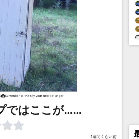
ぢ
Surrender to the sky your heart of anger
ップではここが……
1週間くらい前