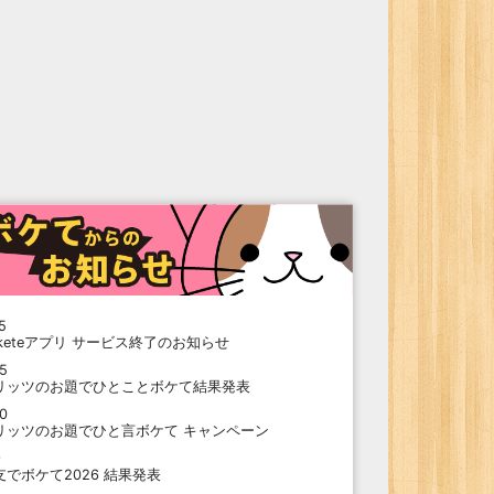
5
oketeアプリ サービス終了のお知らせ
15
リッツのお題でひとことボケて結果発表
10
リッツのお題でひと言ボケて キャンペーン
9
支でボケて2026 結果発表