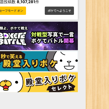
お題投稿数
8,107,281
件
セーフモード オン
ボケてへようこそ