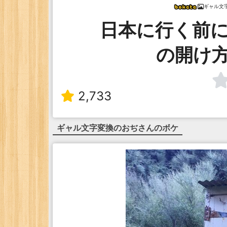
ギャル文
日本に行く前
の開け
2,733
ギャル文字変換のおぢ
さんのボケ