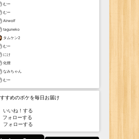
むー
むー
Airwolf
taguneko
タムケン2
むー
にけ
化狸
なみちゃん
むー
すすめのボケを毎日お届け
いいね！する
フォローする
フォローする