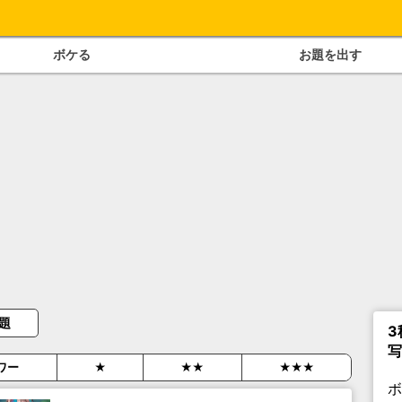
ボケる
お題を出す
題
3
写
ワー
★
★★
★★★