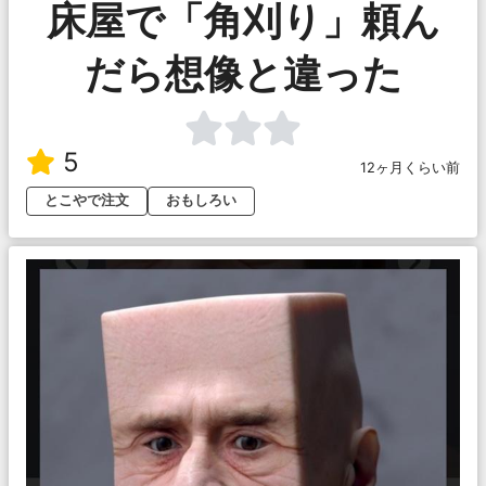
床屋で「角刈り」頼ん
だら想像と違った
5
12ヶ月くらい前
とこやで注文
おもしろい