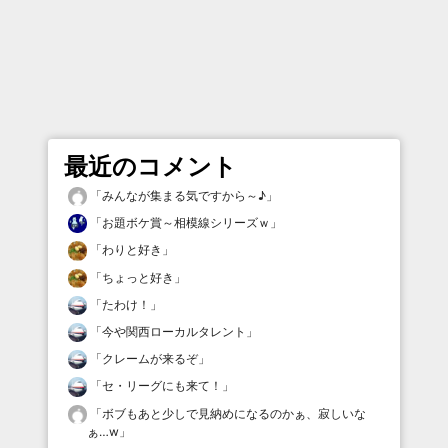
最近のコメント
「
みんなが集まる気ですから～♪
」
「
お題ボケ賞～相模線シリーズｗ
」
「
わりと好き
」
「
ちょっと好き
」
「
たわけ！
」
「
今や関西ローカルタレント
」
「
クレームが来るぞ
」
「
セ・リーグにも来て！
」
「
ボブもあと少しで見納めになるのかぁ、寂しいな
ぁ…w
」