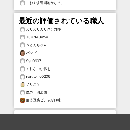
「
おやま遊園地かな？
」
最近の評価されている職人
ガリガリガリクソ野郎
TSUNAGAWA
うどんちゃん
バンビ
Syu0607
くれないか豚を
narutomo0209
ノリスケ
魔の十四楽団
麻婆豆腐ビシャがけ味
おすすめのボケを毎日お届け
いいね！する