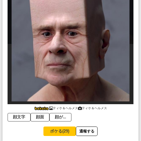
ティケ＆ヘルメス
ティケ＆ヘルメス
顔文字
顔面
顔が…
ボケる(
29
)
通報する