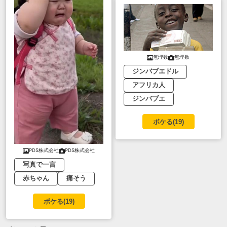
無理数
無理数
ジンバブエドル
アフリカ人
ジンバブエ
ボケる(
19
)
PDS株式会社
PDS株式会社
写真で一言
赤ちゃん
痛そう
ボケる(
19
)