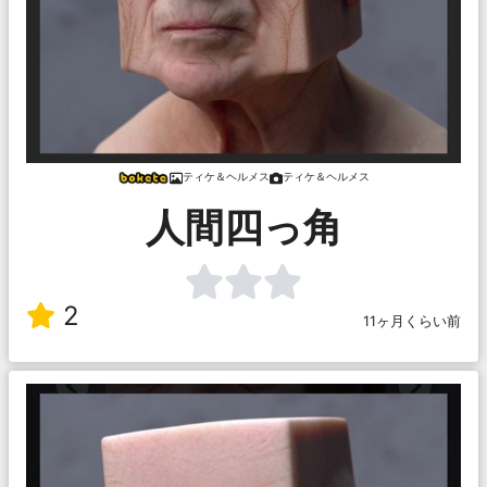
ティケ＆ヘルメス
ティケ＆ヘルメス
人間四っ角
2
11ヶ月くらい前