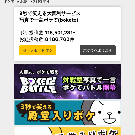
ボケて
>
お題
>
7898414
3秒で笑える大喜利サービス
写真で一言ボケて(bokete)
ボケ投稿数
115,501,231
件
お題投稿数
8,106,760
件
セーフモード オン
ボケてへようこそ