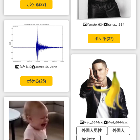
ボケる(
27
)
Yamato_634
Yamato_634
ボケる(
27
)
もみもめ
James St. John
ボケる(
25
)
Med_6644sxx
Med_6644sxx
外国人男性
外国人
bokete