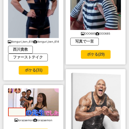
OOO685
OOO685
写真で一言
donguri_ken_614
donguri_ken_614
西川貴教
ボケる(
29
)
ファーストテイク
ボケる(
31
)
torazaemon
torazaemon