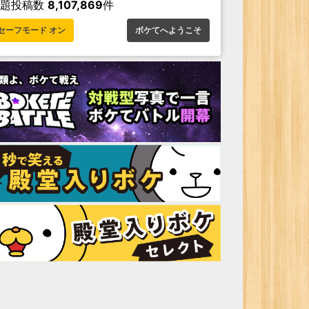
お題投稿数
8,107,869
件
セーフモード オン
ボケてへようこそ