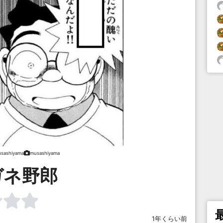
sashiyama
musashiyama
ガネ野郎
1年くらい前