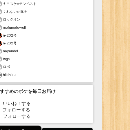
キヨスケ=テンペスト
くれないか豚を
ロックオン
mofumofuwolf
n-202号
n-202号
nayandol
tsgs
ロボ
hikiniku
すすめのボケを毎日お届け
いいね！する
フォローする
フォローする