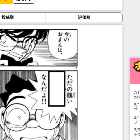
投稿順
評価順
7/1
b
6/
プ
3/
プ
3/
干