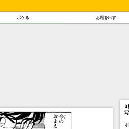
ボケる
お題を出す
3
写