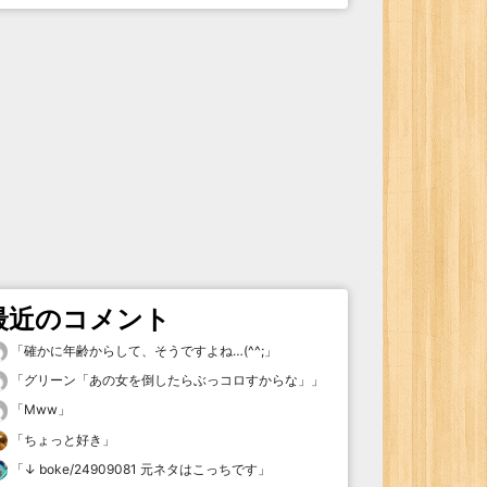
最近のコメント
「
確かに年齢からして、そうですよね…(^^;
」
「
グリーン「あの女を倒したらぶっコロすからな」
」
「
Mww
」
「
ちょっと好き
」
「
↓ boke/24909081 元ネタはこっちです
」