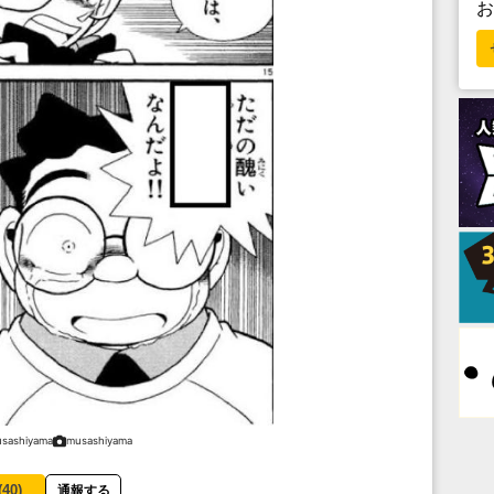
sashiyama
musashiyama
(
40
)
通報する