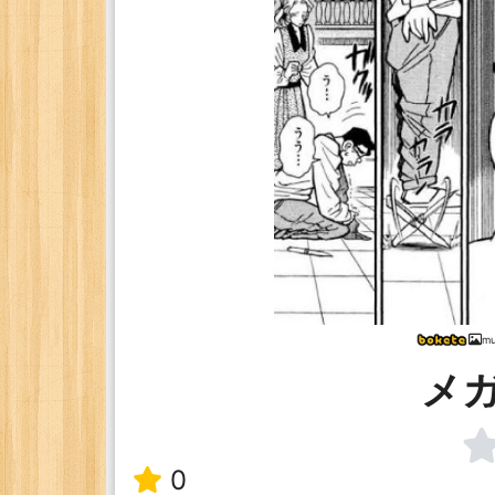
mu
メ
0