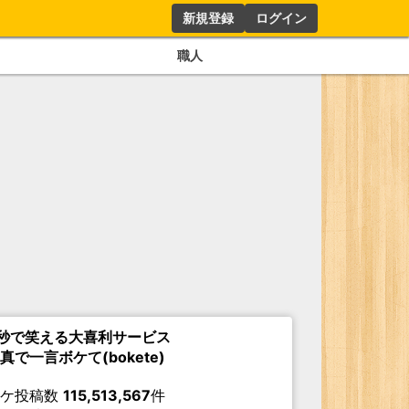
新規登録
ログイン
職人
秒で笑える大喜利サービス
真で一言ボケて(bokete)
ボケ投稿数
115,513,567
件