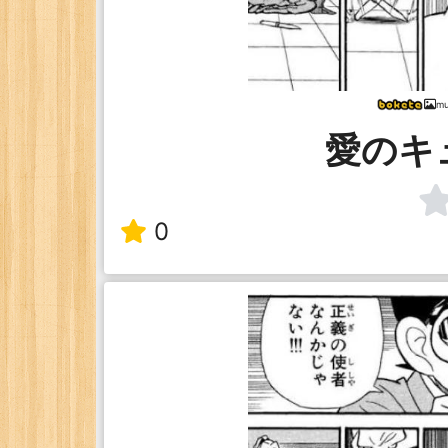
mu
愛のキ
0