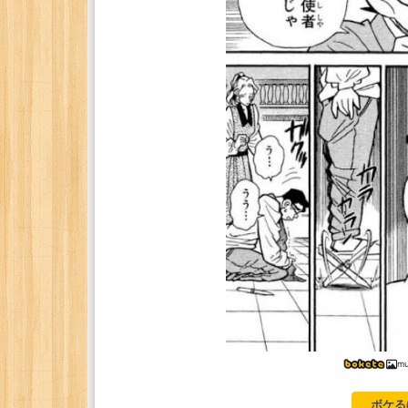
mu
ボケる