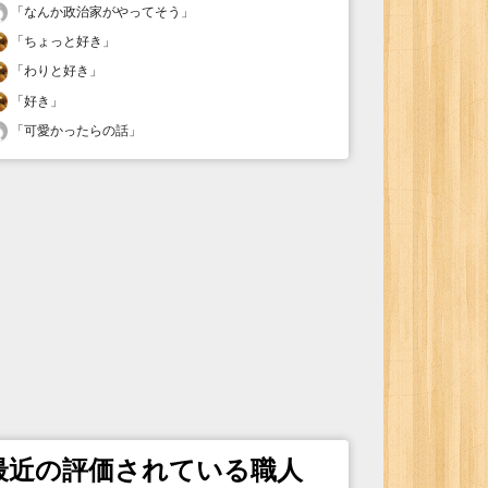
「
なんか政治家がやってそう
」
「
ちょっと好き
」
「
わりと好き
」
「
好き
」
「
可愛かったらの話
」
最近の評価されている職人