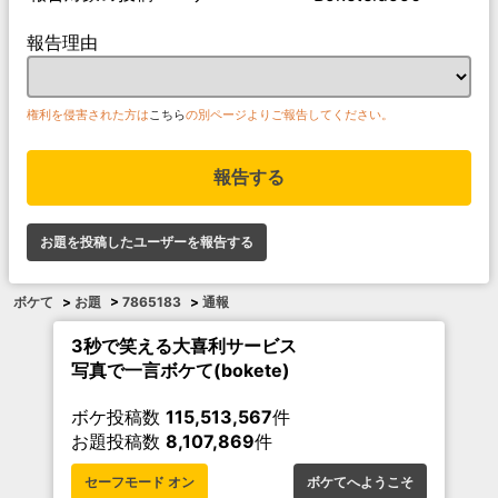
報告理由
権利を侵害された方は
こちら
の別ページよりご報告してください。
報告する
お題を投稿したユーザーを報告する
ボケて
>
お題
>
7865183
>
通報
3秒で笑える大喜利サービス
写真で一言ボケて(bokete)
ボケ投稿数
115,513,567
件
お題投稿数
8,107,869
件
セーフモード オン
ボケてへようこそ