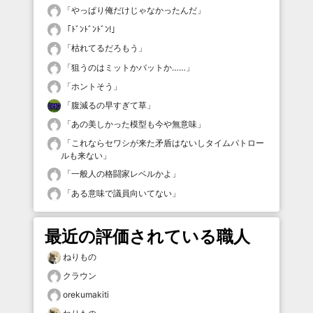
「
やっぱり俺だけじゃなかったんだ
」
「
ﾄﾞﾝﾄﾞﾝﾄﾞﾝ!
」
「
枯れてるだろもう
」
「
狙うのはミットかバットか……
」
「
ホントそう
」
「
腹減るの早すぎて草
」
「
あの美しかった模型も今や無意味
」
「
これならセワシが来た矛盾はないしタイムパトロー
ルも来ない
」
「
一般人の格闘家レベルかよ
」
「
ある意味で議員向いてない
」
最近の評価されている職人
ねりもの
クラウン
orekumakiti