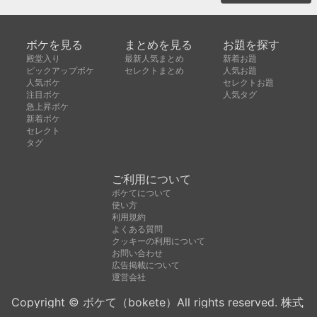
ボケを見る
まとめを見る
お題を探す
殿堂入り
最新人気まとめ
新着お題
ピックアップボケ
セレクトまとめ
人気お題
人気ボケ
セレクトお題
注目ボケ
人気タグ
急上昇ボケ
新着ボケ
セレクト
タグ
ご利用について
ボケてについて
使い方
利用規約
よくある質問
クッキーの利用について
お問い合わせ
広告掲載について
運営会社
Copyright © ボケて（bokete）All rights reserved. 株式