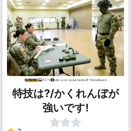
まひろ
Like us on social media @ TheCalGuard
特技は?/かくれんぼが
強いです!