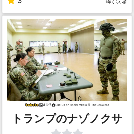
3
1年くらい前
まひろ
Like us on social media @ TheCalGuard
トランプのナゾノクサ