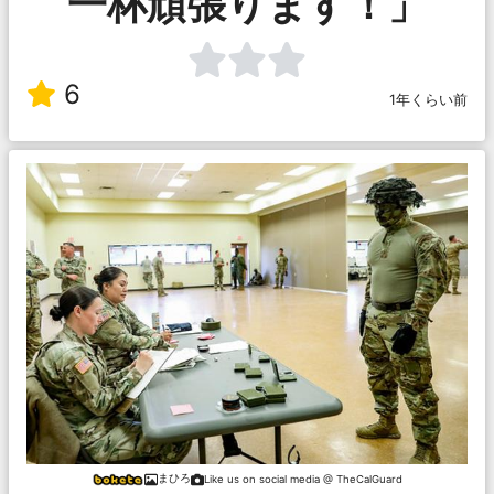
一杯頑張ります！」
6
1年くらい前
まひろ
Like us on social media @ TheCalGuard