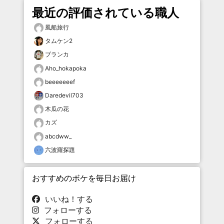
最近の評価されている職人
風船旅行
タムケン2
ブランカ
Aho_hokapoka
beeeeeeef
Daredevil703
木瓜の花
カズ
abcdww_
六波羅探題
おすすめのボケを毎日お届け
いいね！する
フォローする
フォローする