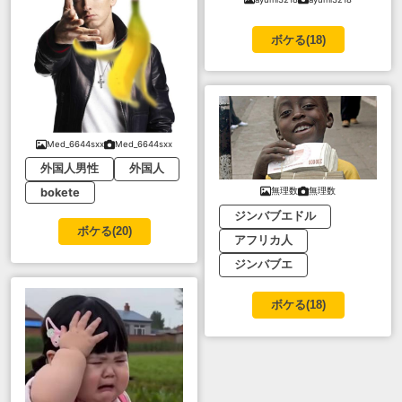
ボケる(
18
)
Med_6644sxx
Med_6644sxx
外国人男性
外国人
無理数
無理数
bokete
ジンバブエドル
ボケる(
20
)
アフリカ人
ジンバブエ
ボケる(
18
)