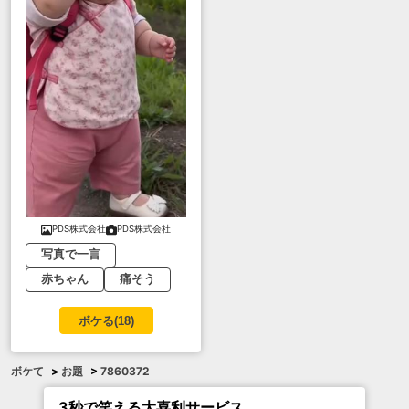
PDS株式会社
PDS株式会社
写真で一言
赤ちゃん
痛そう
ボケる(
18
)
ボケて
>
お題
>
7860372
3秒で笑える大喜利サービス