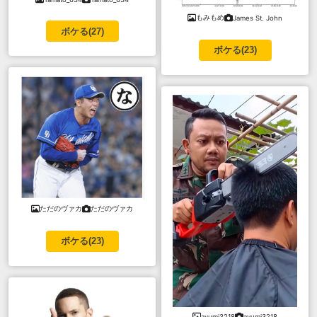
もみもめ
James St. John
ボケる(
27
)
ボケる(
23
)
ただのヴァカ
ただのヴァカ
ボケる(
23
)
ayumi3218
ayumi3218