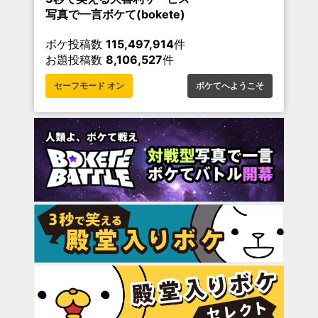
写真で一言ボケて(bokete)
ボケ投稿数
115,497,914
件
お題投稿数
8,106,527
件
セーフモード オン
ボケてへようこそ