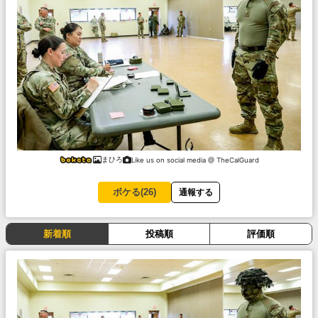
まひろ
Like us on social media @ TheCalGuard
ボケる(
26
)
通報する
新着順
投稿順
評価順