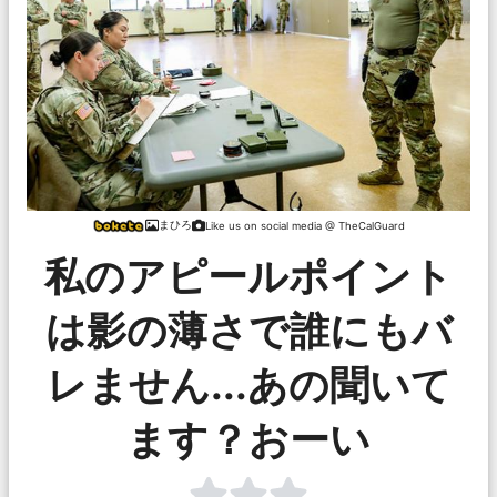
まひろ
Like us on social media @ TheCalGuard
私のアピールポイント
は影の薄さで誰にもバ
レません...あの聞いて
ます？おーい