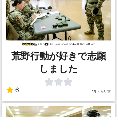
まひろ
Like us on social media @ TheCalGuard
荒野行動が好きで志願
しました
6
1年くらい前