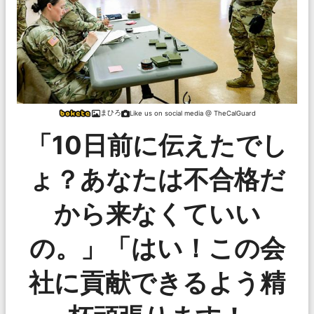
まひろ
Like us on social media @ TheCalGuard
「10日前に伝えたでし
ょ？あなたは不合格だ
から来なくていい
の。」「はい！この会
社に貢献できるよう精