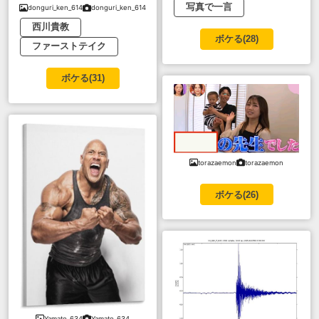
写真で一言
donguri_ken_614
donguri_ken_614
西川貴教
ボケる(
28
)
ファーストテイク
ボケる(
31
)
torazaemon
torazaemon
ボケる(
26
)
Yamato_634
Yamato_634