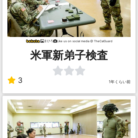
まひろ
Like us on social media @ TheCalGuard
米軍新弟子検査
3
1年くらい前