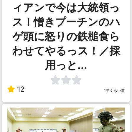
ィアンで今は大統領っ
ス！憎きプーチンのハ
ゲ頭に怒りの鉄槌食ら
わせてやるっス！／採
用っと...
12
1年くらい前