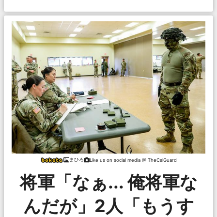
まひろ
Like us on social media @ TheCalGuard
将軍「なぁ... 俺将軍な
んだが」2人「もうす