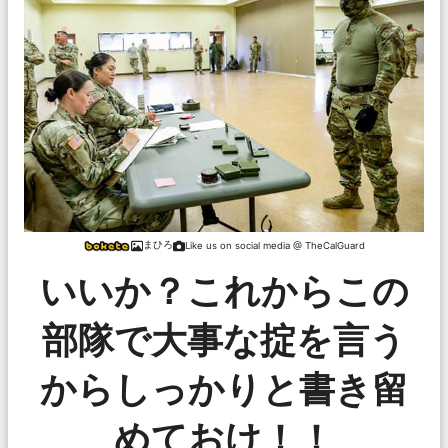
まひろ
Like us on social media @ TheCalGuard
いいか？これからこの
部隊で大事な掟を言う
からしっかりと書き留
めておけ！！