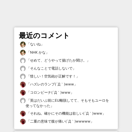
最近のコメント
「
ないね
」
「
NHK かな
」
「
せめて、どうやって揚げたか聞け。
」
「
そんなことで電話しないで
」
「
惜しい！空気砲が正解です！
」
「
ハズレのランプ(´Д｀)www
」
「
コロンビーナ(´Д｀)www
」
「
英はだいぶ前にEU離脱してて、そもそもユーロを
使ってなかった
」
「
それね。確かにその機能は欲しい(´Д｀)www
」
「
二重の意味で腹が痛い(´Д｀)wwwww
」