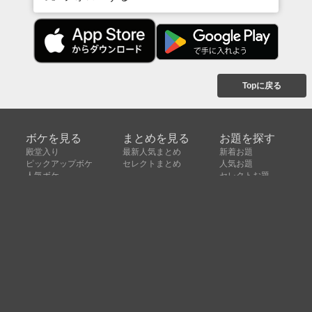
Topに戻る
ボケを見る
まとめを見る
お題を探す
殿堂入り
最新人気まとめ
新着お題
ピックアップボケ
セレクトまとめ
人気お題
人気ボケ
セレクトお題
注目ボケ
人気タグ
急上昇ボケ
新着ボケ
セレクト
タグ
ご利用について
ボケてについて
使い方
利用規約