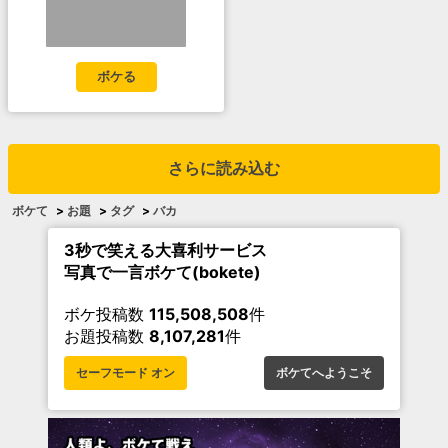
ボケる
さらに読み込む
ボケて
>
お題
>
タグ
>
バカ
3秒で笑える大喜利サービス
写真で一言ボケて(bokete)
ボケ投稿数
115,508,508
件
お題投稿数
8,107,281
件
セーフモード オン
ボケてへようこそ