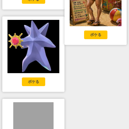
ボケる
ボケる