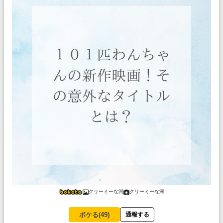
クリーミーな河
クリーミーな河
ボケる(
49
)
通報する