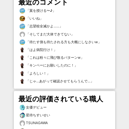
最近のコメント
「
翼を授ける〜♪
」
「
いいね
」
「
志望校全滅かよ……
」
「
そしてまだ大体できてない
」
「
待たす側も待たされる方も大概にしなさいw
」
「
はよ病院行け！
」
「
これは粉々に飛び散るパターンw
」
「
キンペーにお願いしたのに！
」
「
よろしい！
」
「
じゃ…あがって確認させてもらうんで…
」
最近の評価されている職人
女優デビュー
星待ちすいせい
TSUNAGAWA