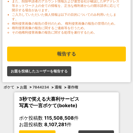
また、削除申請者のアカウント情報および運営会社が確認したIPアドレス
等ネットワーク上の全ての情報を、正当な権利者からの開示請求に応じて
開示する場合があります。
ご入力していただいた個人情報は以下の目的についてのみ利用いたしま
す。
権利侵害画像の報告の受付のため。 権利侵害画像の報告の管理のため。
権利侵害画像の報告に関するご連絡等を行うため。
その他権利侵害画像の報告に関する処理を遂行するため。
報告する
お題を投稿したユーザーを報告する
ボケて
>
お題
>
7844234
>
通報
>
著作権
3秒で笑える大喜利サービス
写真で一言ボケて(bokete)
ボケ投稿数
115,508,508
件
お題投稿数
8,107,281
件