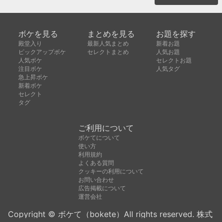
ボケを見る
まとめを見る
お題を探す
殿堂入り
最新人気まとめ
新着お題
ピックアップボケ
セレクトまとめ
人気お題
人気ボケ
セレクトお題
注目ボケ
人気タグ
急上昇ボケ
新着ボケ
セレクト
タグ
ご利用について
ボケてについて
使い方
利用規約
よくある質問
クッキーの利用について
お問い合わせ
広告掲載について
運営会社
Copyright © ボケて（bokete）All rights reserved. 株式