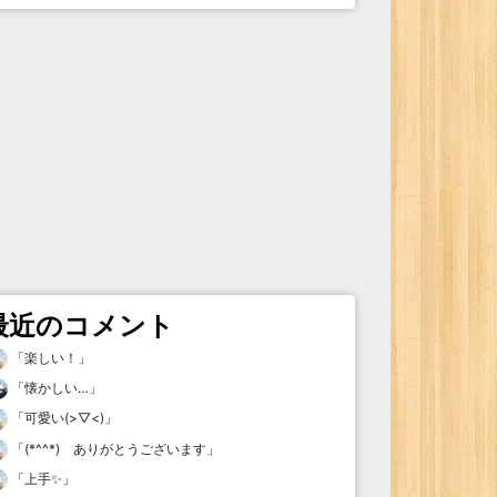
最近のコメント
「
楽しい！
」
「
懐かしい…
」
「
可愛い(>▽<)
」
「
(*^^*) ありがとうございます
」
「
上手✨
」