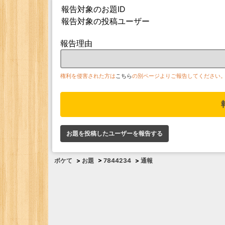
報告対象のお題ID
報告対象の投稿ユーザー
報告理由
権利を侵害された方は
こちら
の別ページよりご報告してください
お題を投稿したユーザーを報告する
ボケて
>
お題
>
7844234
>
通報