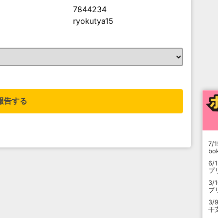
7844234
ryokutya15
。
報告する
7/1
b
6/
プ
3/
プ
3/
干