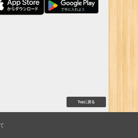
Topに戻る
て