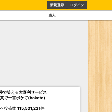
新規登録
ログイン
職人
秒で笑える大喜利サービス
真で一言ボケて(bokete)
ボケ投稿数
115,501,231
件