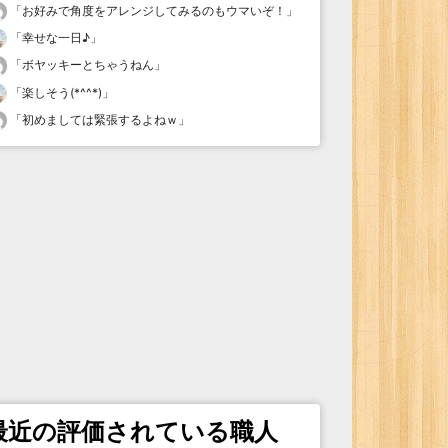
「
お好みで角度をアレンジしてみるのもウマいぞ！
」
「
幸せな一日♪
」
「
ボヤッキーとちゃうねん
」
「
楽しそう(*^^*)
」
「
初めましては緊張するよねｗ
」
最近の評価されている職人