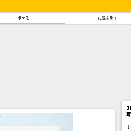
ボケる
お題を出す
3
写