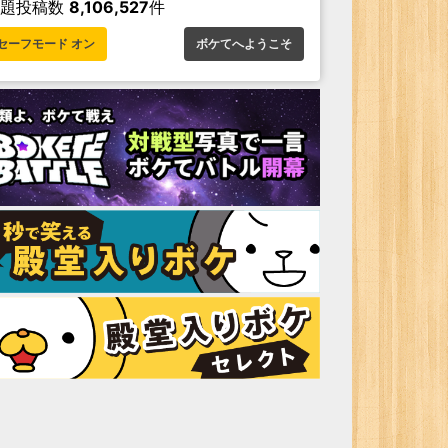
お題投稿数
8,106,527
件
セーフモード オン
ボケてへようこそ