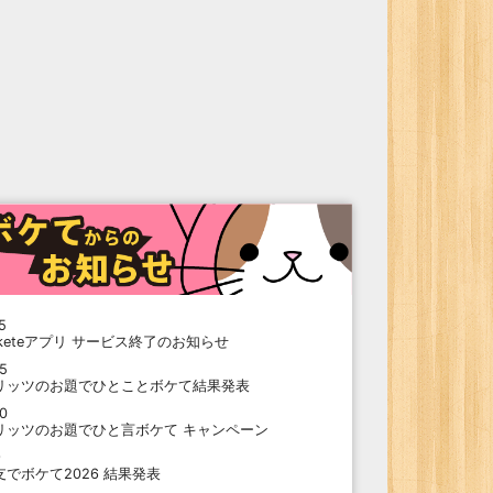
5
oketeアプリ サービス終了のお知らせ
15
リッツのお題でひとことボケて結果発表
10
リッツのお題でひと言ボケて キャンペーン
9
支でボケて2026 結果発表