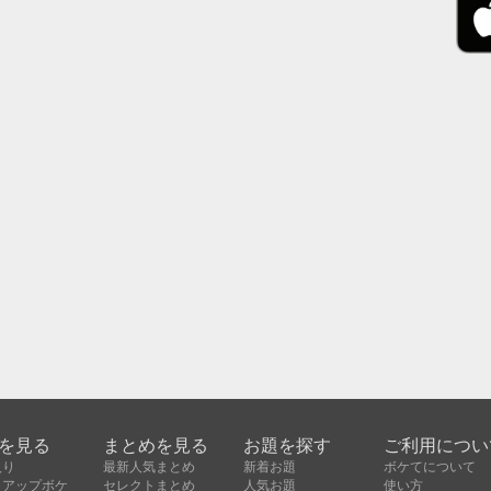
を見る
まとめを見る
お題を探す
ご利用につい
入り
最新人気まとめ
新着お題
ボケてについて
クアップボケ
セレクトまとめ
人気お題
使い方