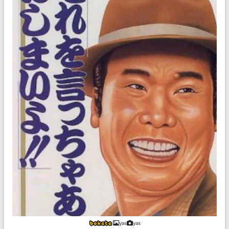
yas
yas