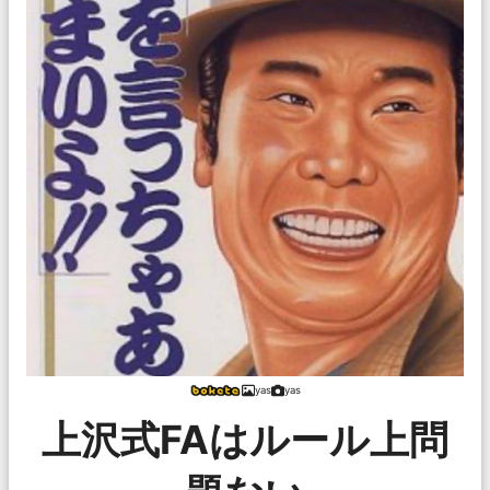
yas
yas
上沢式FAはルール上問