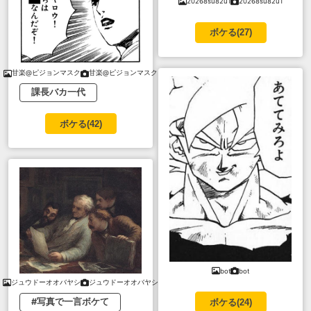
20268su82u1
20268su82u1
ボケる(
27
)
甘楽@ピジョンマスク
甘楽@ピジョンマスク
課長バカ一代
ボケる(
42
)
bot
bot
ジュウドーオオバヤシ
ジュウドーオオバヤシ
#写真で一言ボケて
ボケる(
24
)