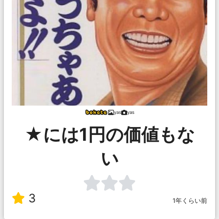
yas
yas
★には1円の価値もな
い
3
1年くらい前