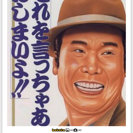
yas
yas