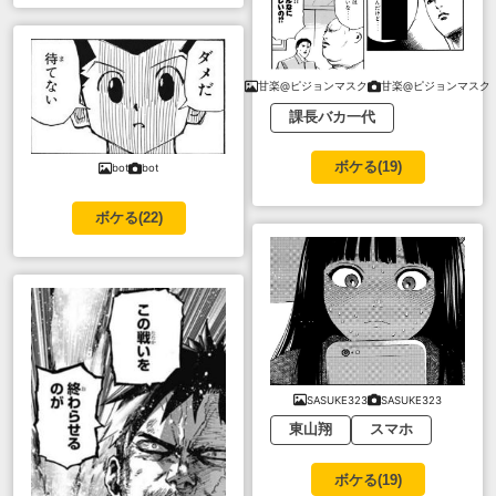
甘楽@ピジョンマスク
甘楽@ピジョンマスク
課長バカ一代
ボケる(
19
)
bot
bot
ボケる(
22
)
SASUKE323
SASUKE323
東山翔
スマホ
ボケる(
19
)