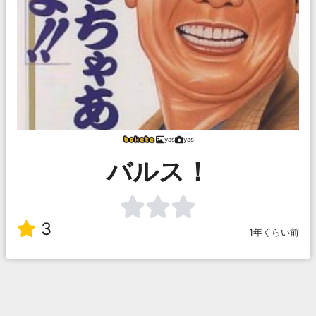
yas
yas
バルス！
3
1年くらい前