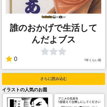
yas
yas
誰のおかげで生活して
んだよブス
0
1年くらい前
さらに読み込む
イラスト
の人気のお題