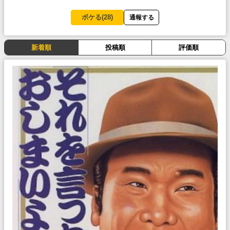
ボケる(
28
)
通報する
新着順
投稿順
評価順