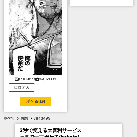
SASUKE323
SASUKE323
ヒロアカ
ボケる(
19
)
ボケて
>
お題
>
7843499
3秒で笑える大喜利サービス