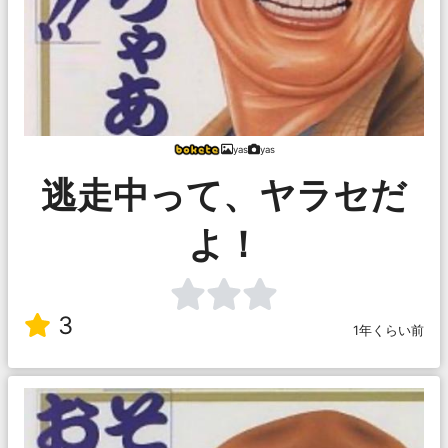
yas
yas
逃走中って、ヤラセだ
よ！
3
1年くらい前