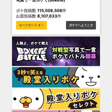
写真で一言ボケて(bokete)
ボケ投稿数
115,508,508
件
お題投稿数
8,107,633
件
セーフモード オン
ボケてへようこそ