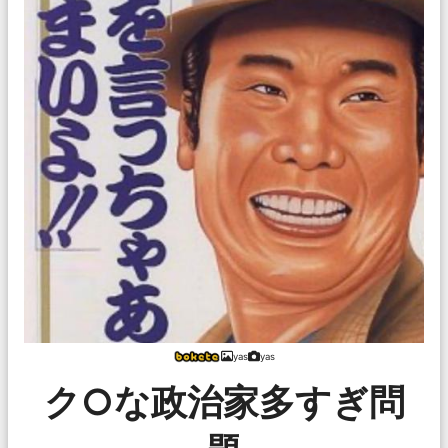
yas
yas
ク○な政治家多すぎ問