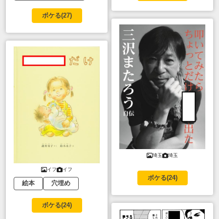
ボケる(
27
)
埼玉
埼玉
イフ
イフ
ボケる(
24
)
絵本
穴埋め
ボケる(
24
)