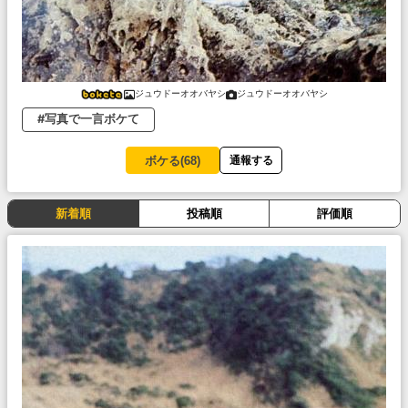
ジュウドーオオバヤシ
ジュウドーオオバヤシ
#写真で一言ボケて
ボケる(
68
)
通報する
新着順
投稿順
評価順