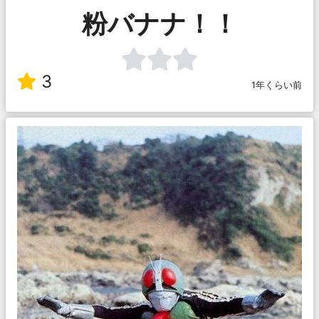
粉バナナ！！
3
1年くらい前