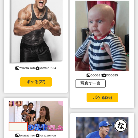
Yamato_634
Yamato_634
OOO685
OOO685
ボケる(
27
)
写真で一言
ボケる(
26
)
torazaemon
torazaemon