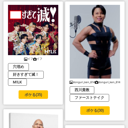
イフ
イフ
穴埋め
好きすぎて滅！
M!LK
donguri_ken_614
donguri_ken_614
西川貴教
ボケる(
35
)
ファーストテイク
ボケる(
30
)