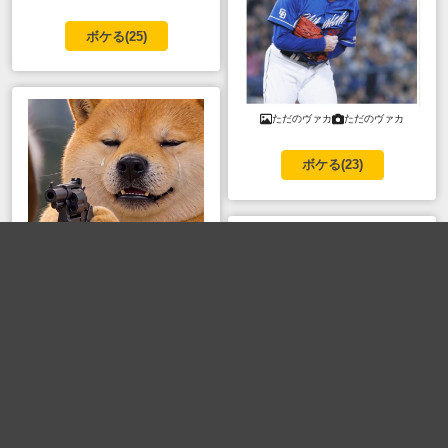
ボケる(
25
)
ただのヴァカ
ただのヴァカ
ボケる(
23
)
PDS株式会社
PDS株式会社
写真で一言
柴犬
涙目
ボケる(
21
)