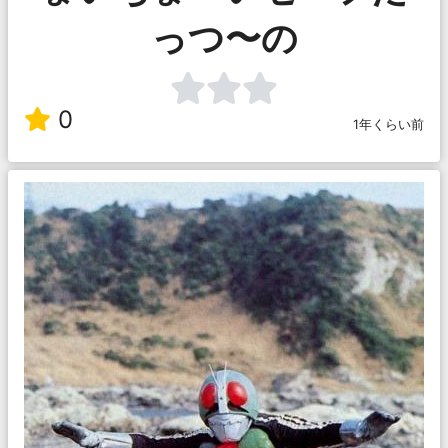
っつ〜の
0
1年くらい前