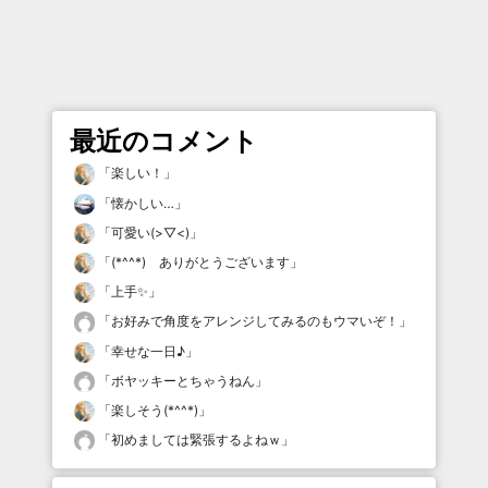
最近のコメント
「
楽しい！
」
「
懐かしい…
」
「
可愛い(>▽<)
」
「
(*^^*) ありがとうございます
」
「
上手✨
」
「
お好みで角度をアレンジしてみるのもウマいぞ！
」
「
幸せな一日♪
」
「
ボヤッキーとちゃうねん
」
「
楽しそう(*^^*)
」
「
初めましては緊張するよねｗ
」