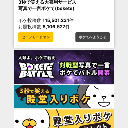
3秒で笑える大喜利サービス
写真で一言ボケて(bokete)
ボケ投稿数
115,501,231
件
お題投稿数
8,106,527
件
セーフモード オン
ボケてへようこそ