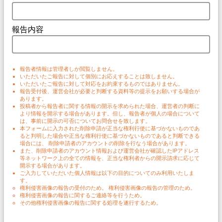
報告内容
報告者情報は管理者しか閲覧しません。
いただいたご報告に対して個別にお応えすることは致しません。
いただいたご報告に対して対応をお約束するものではありません。
報告受付後、運営会社が必要と判断する資料等の提示をお願いする場合が
あります。
投稿者から報告者に関する情報の開示を求められた場合、運営者の判断に
より情報を開示する場合があります。但し、報告者が個人の場合について
は、事前に開示の可否についてお問合せを致します。
本フォームに入力された削除申請が正当な権利行使に基づかないものであ
ると判明した場合や正当な権利行使に基づかないものであると判断できる
場合には、 削除申請者のアカウントの削除を行なう場合があります。
また、削除申請者のアカウント情報および運営会社が確認したIPアドレス
等ネットワーク上の全ての情報を、正当な権利者からの開示請求に応じて
開示する場合があります。
ご入力していただいた個人情報は以下の目的についてのみ利用いたしま
す。
権利侵害画像の報告の受付のため。 権利侵害画像の報告の管理のため。
権利侵害画像の報告に関するご連絡等を行うため。
その他権利侵害画像の報告に関する処理を遂行するため。