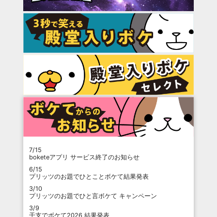
7/15
boketeアプリ サービス終了のお知らせ
6/15
プリッツのお題でひとことボケて結果発表
3/10
プリッツのお題でひと言ボケて キャンペーン
3/9
干支でボケて2026 結果発表