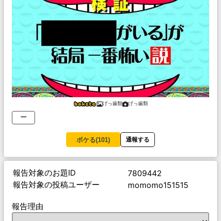
げっ歯類
げっ歯類
ー
ボケる(
101
)
通報する
報告対象のお題ID
7809442
報告対象の投稿ユーザー
momomo151515
報告理由