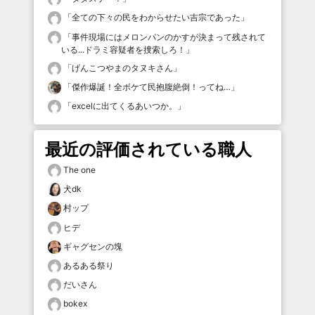
「
全ての下々の民をわからせたい吉宗であった
」
「
事件現場にはメロンパンのかすが決まって残されて
いる...ドラミ容疑者を捜索しろ！
」
「
げんこつやまのタヌキさん
」
「
傑作爆誕！全ボケて民抱腹絶倒！ってね…
」
「
excelに出てくるあいつか。
」
最近の評価されている職人
The one
犬dk
村ップ
ヒデ
ギャグセンの塊
あるある祭り
だいさん
bokex