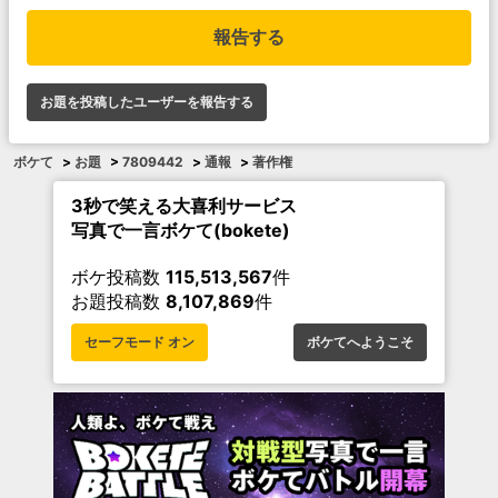
報告する
お題を投稿したユーザーを報告する
ボケて
>
お題
>
7809442
>
通報
>
著作権
3秒で笑える大喜利サービス
写真で一言ボケて(bokete)
ボケ投稿数
115,513,567
件
お題投稿数
8,107,869
件
セーフモード オン
ボケてへようこそ