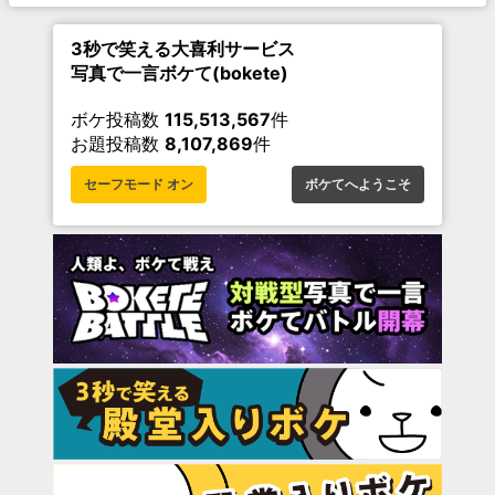
3秒で笑える大喜利サービス
写真で一言ボケて(bokete)
ボケ投稿数
115,513,567
件
お題投稿数
8,107,869
件
セーフモード オン
ボケてへようこそ