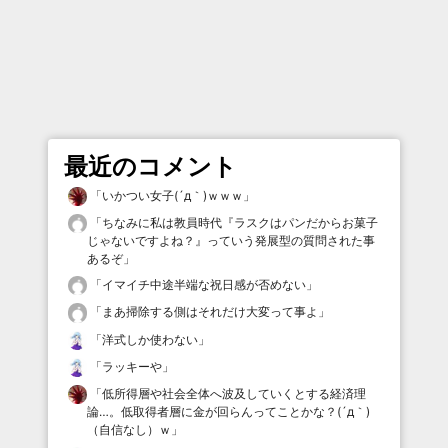
最近のコメント
「
いかつい女子(´д｀)ｗｗｗ
」
「
ちなみに私は教員時代『ラスクはパンだからお菓子
じゃないですよね？』っていう発展型の質問された事
あるぞ
」
「
イマイチ中途半端な祝日感が否めない
」
「
まあ掃除する側はそれだけ大変って事よ
」
「
洋式しか使わない
」
「
ラッキーや
」
「
低所得層や社会全体へ波及していくとする経済理
論…。低取得者層に金が回らんってことかな？(´д｀)
（自信なし）ｗ
」