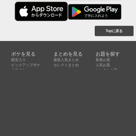
Topに戻る
ボケを見る
まとめを見る
お題を探す
殿堂入り
最新人気まとめ
新着お題
ピックアップボケ
セレクトまとめ
人気お題
人気ボケ
セレクトお題
注目ボケ
人気タグ
急上昇ボケ
新着ボケ
セレクト
タグ
ご利用について
ボケてについて
使い方
利用規約
よくある質問