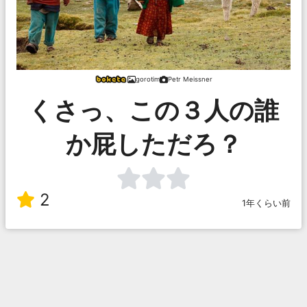
gorotim
Petr Meissner
くさっ、この３人の誰
か屁しただろ？
2
1年くらい前