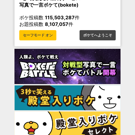
写真で一言ボケて(bokete)
ボケ投稿数
115,503,287
件
お題投稿数
8,107,057
件
セーフモード オン
ボケてへようこそ