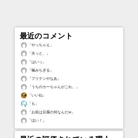
最近のコメント
「
やっちゃえ
」
「
夫っと、
」
「
はいっ
」
「
噛みちぎる
」
「
フリテンやなあ
」
「
うちのカーちゃんがこれ。
」
「
いいね
」
「
も
」
「
お前は豆腐の何なんだw
」
「
ほい！
」