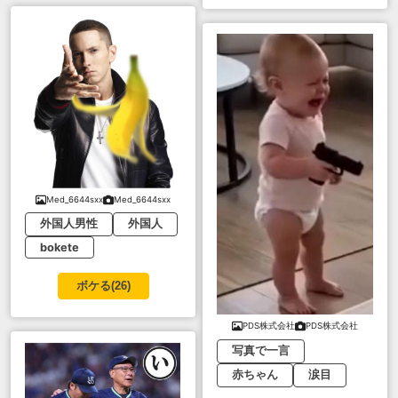
Med_6644sxx
Med_6644sxx
外国人男性
外国人
bokete
ボケる(
26
)
PDS株式会社
PDS株式会社
写真で一言
赤ちゃん
涙目