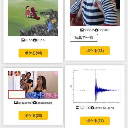
OOO685
OOO685
写真で一言
まひろ
まひろ
ボケる(
31
)
ボケる(
44
)
torazaemon
torazaemon
もみもめ
James St. John
ボケる(
28
)
ボケる(
27
)