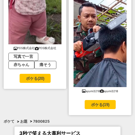
PDS株式会社
PDS株式会社
写真で一言
赤ちゃん
痛そう
ボケる(
20
)
ayumi3218
ayumi3218
ボケる(
19
)
ボケて
>
お題
>
7800825
3秒で笑える大喜利サービス