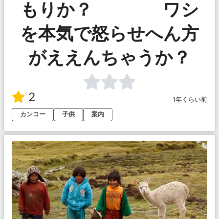
もりか？ ワシ
を本気で怒らせへん方
がええんちゃうか？
2
1年くらい前
カンコー
子供
案内