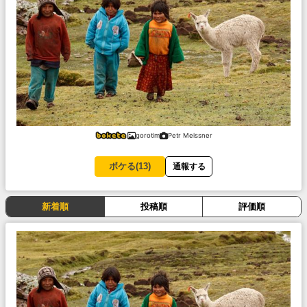
gorotim
Petr Meissner
ボケる(
13
)
通報する
新着順
投稿順
評価順