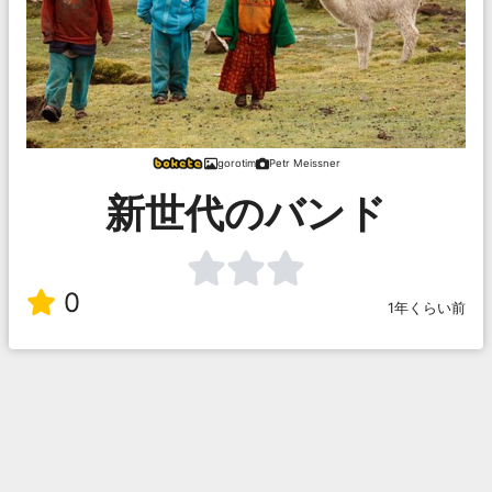
gorotim
Petr Meissner
新世代のバンド
0
1年くらい前