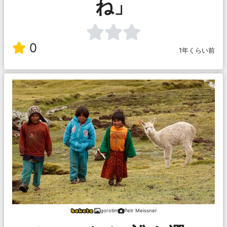
ね」
0
1年くらい前
gorotim
Petr Meissner