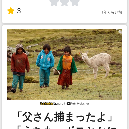
3
1年くらい前
gorotim
Petr Meissner
「父さん捕まったよ」