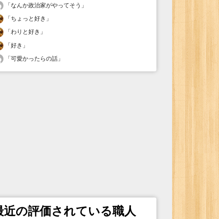
「
なんか政治家がやってそう
」
「
ちょっと好き
」
「
わりと好き
」
「
好き
」
「
可愛かったらの話
」
最近の評価されている職人