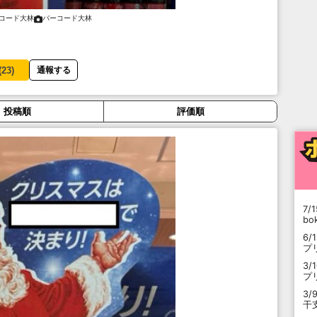
コード大林
バーコード大林
(
23
)
通報する
投稿順
評価順
7/1
b
6/
プ
3/
プ
3/
干