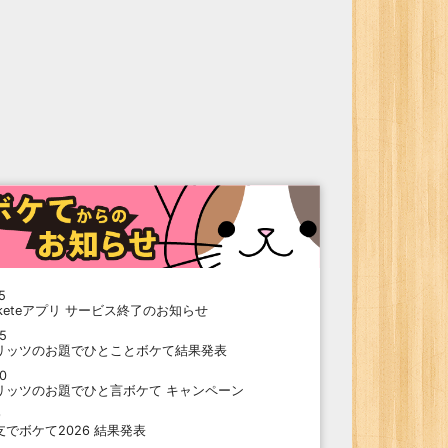
5
oketeアプリ サービス終了のお知らせ
15
リッツのお題でひとことボケて結果発表
10
リッツのお題でひと言ボケて キャンペーン
9
支でボケて2026 結果発表