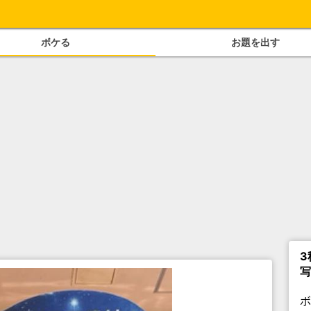
ボケる
お題を出す
3
写