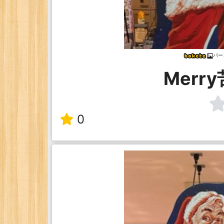
バー
Merr
0