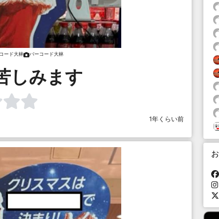
コード大林
バーコード大林
y苦しみます
1年くらい前
お