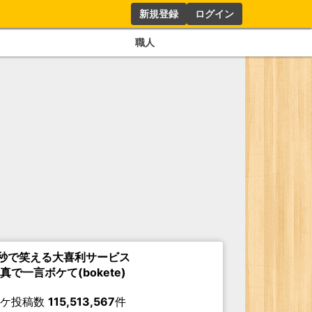
新規登録
ログイン
職人
秒で笑える大喜利サービス
真で一言ボケて(bokete)
ボケ投稿数
115,513,567
件