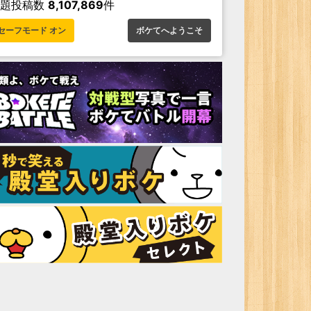
お題投稿数
8,107,869
件
セーフモード オン
ボケてへようこそ