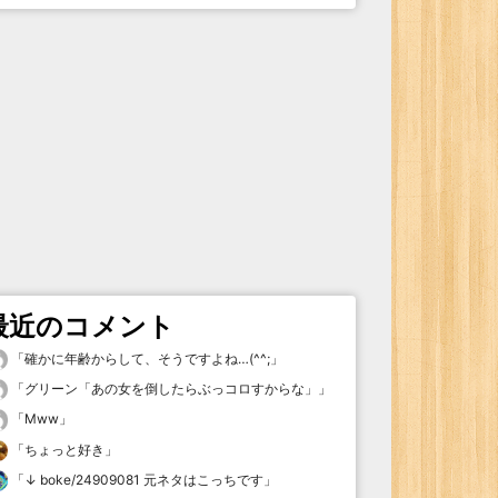
最近のコメント
「
確かに年齢からして、そうですよね…(^^;
」
「
グリーン「あの女を倒したらぶっコロすからな」
」
「
Mww
」
「
ちょっと好き
」
「
↓ boke/24909081 元ネタはこっちです
」