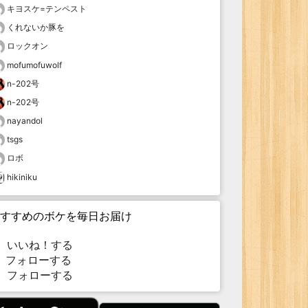
キヨスケ=テンペスト
くれないか豚を
ロックオン
mofumofuwolf
n-202号
n-202号
nayandol
tsgs
ロボ
hikiniku
すすめのボケを毎日お届け
いいね！する
フォローする
フォローする