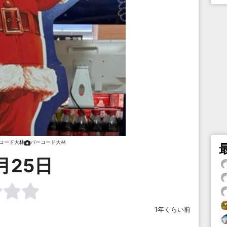
コード大林
バーコード大林
月25日
1年くらい前