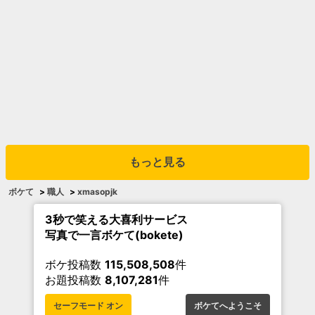
もっと見る
ボケて
>
職人
>
xmasopjk
3秒で笑える大喜利サービス
写真で一言ボケて(bokete)
ボケ投稿数
115,508,508
件
お題投稿数
8,107,281
件
セーフモード オン
ボケてへようこそ