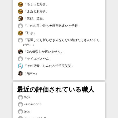
「
ちょっと好き
」
「
まあまあ好き
」
「
笑顔、笑顔
」
「
このお題で最も★獲得数多いと予想
」
「
好き
」
「
厳選しても斬らなきゃならない者はたくさんいるん
だが、
」
「
3の倍数しか言いません。
」
「
サイコパスやん
」
「
その発音いらんだろ笑笑笑笑笑
」
「
蟻ww
」
最近の評価されている職人
tsgs
verdasco03
tsgs