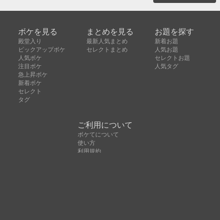
ボケを見る
まとめを見る
お題を探す
殿堂入り
最新人気まとめ
新着お題
ピックアップボケ
セレクトまとめ
人気お題
人気ボケ
セレクトお題
注目ボケ
人気タグ
急上昇ボケ
新着ボケ
セレクト
タグ
ご利用について
ボケてについて
使い方
利用規約
よくある質問
クッキーの利用について
お問い合わせ
広告掲載について
運営会社
Copyright © ボケて（bokete）All rights reserved. 株式