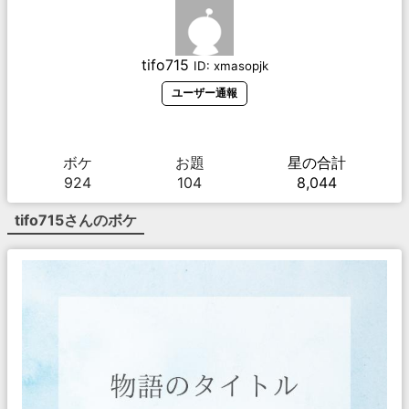
tifo715
ID:
xmasopjk
ユーザー通報
ボケ
お題
星の合計
924
104
8,044
tifo715
さんのボケ