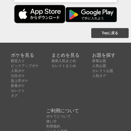
Topに戻る
ボケを見る
まとめを見る
お題を探す
殿堂入り
最新人気まとめ
新着お題
ピックアップボケ
セレクトまとめ
人気お題
人気ボケ
セレクトお題
注目ボケ
人気タグ
急上昇ボケ
新着ボケ
セレクト
タグ
ご利用について
ボケてについて
使い方
利用規約