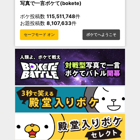
写真で一言ボケて(bokete)
ボケ投稿数
115,511,748
件
お題投稿数
8,107,633
件
セーフモード オン
ボケてへようこそ