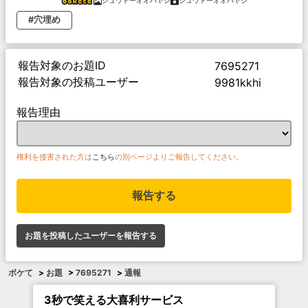
ジュウドーオオバヤシ
ジュウドーオオバヤシ
#穴埋め
報告対象のお題ID
7695271
報告対象の投稿ユーザー
9981kkhi
報告理由
権利を侵害された方は
こちら
の別ページよりご報告してください。
報告する
お題を投稿したユーザーを報告する
ボケて
>
お題
>
7695271
>
通報
3秒で笑える大喜利サービス