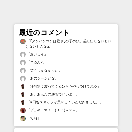
最近のコメント
「
｢アンパンマンは君さ｣の子の頭、差し出しないとい
けないもんなぁ
」
「
おいしそ
」
「
つるん♪
」
「
笑うしかなかった。
」
「
あのシーンだな、
」
「
許可無く渡ってくる奴らをやっつけてね♡
」
「
あ、あんたの勝ちでいいよ…
」
「
※円谷スタッフが美味しくいただきました。
」
「
ザラキーマ！！(´Д｀)ｗｗｗ
」
「
ﾔﾗｼｲ
」