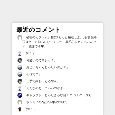
最近のコメント
「
秘密のカブトムシ様に｢もっと精進せよ。｣お言葉を
頂きとても励みになりました！鼻毛2.６センチの人で
す！感謝です♥️
」
「
怖！
」
「
可愛いのでヨシッ！
」
「
おじいちゃんじゃないのか？
」
「
それで？
」
「
三手で終わっとるやん
」
「
そんなのあっていいのかよ…
」
「
ギャラクシーじゃなきゃ駄目！？(ワルニーズ)
」
「
ホンモノの"全アル中の呼吸"
」
「
深い…
」