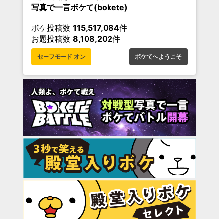
写真で一言ボケて(bokete)
ボケ投稿数
115,517,084
件
お題投稿数
8,108,202
件
セーフモード オン
ボケてへようこそ