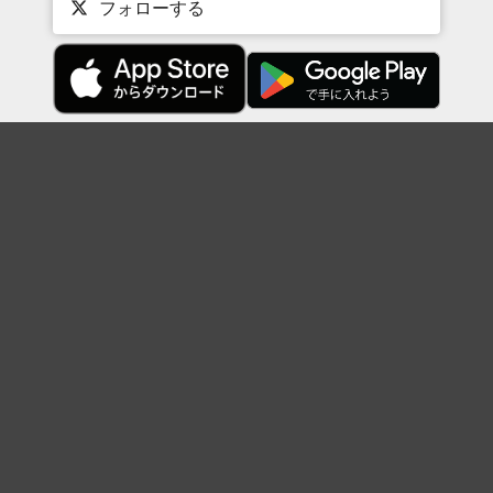
フォローする
Topに戻る
ボケを見る
まとめを見る
お題を探す
殿堂入り
最新人気まとめ
新着お題
ピックアップボケ
セレクトまとめ
人気お題
人気ボケ
セレクトお題
注目ボケ
人気タグ
急上昇ボケ
新着ボケ
セレクト
タグ
ご利用について
ボケてについて
使い方