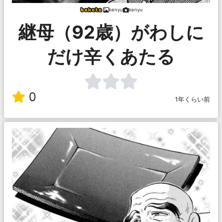
kenyu
kenyu
継母（92歳）がわしに
だけ辛くあたる
0
1年くらい前