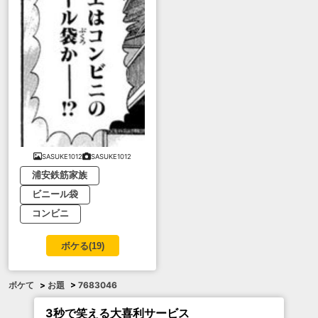
SASUKE1012
SASUKE1012
浦安鉄筋家族
ビニール袋
コンビニ
ボケる(
19
)
ボケて
>
お題
>
7683046
3秒で笑える大喜利サービス