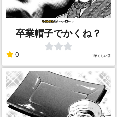
kenyu
kenyu
卒業帽子でかくね？
0
1年くらい前