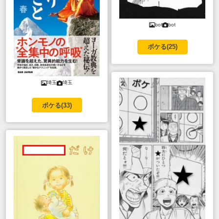
bot
bot
ボケる(
25
)
埼玉
埼玉
ボケる(
33
)