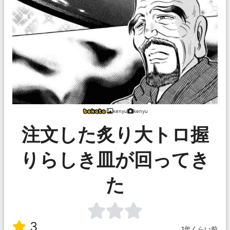
kenyu
kenyu
注文した炙り大トロ握
りらしき皿が回ってき
た
3
1年くらい前