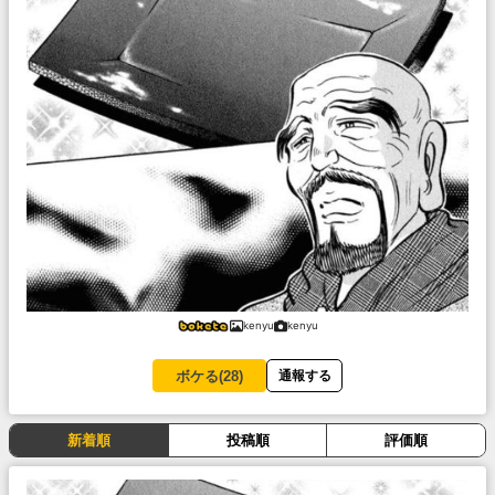
kenyu
kenyu
ボケる(
28
)
通報する
新着順
投稿順
評価順