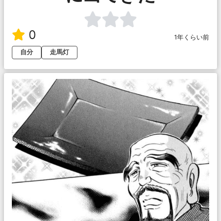
0
1年くらい前
自分
走馬灯