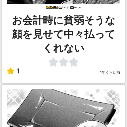
kenyu
kenyu
お会計時に貧弱そうな
顔を見せて中々払って
くれない
1
1年くらい前