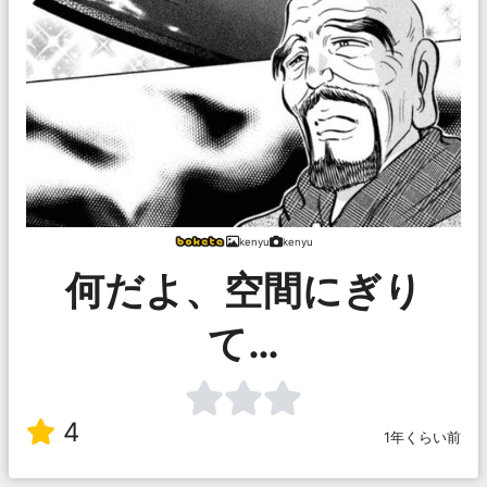
kenyu
kenyu
何だよ、空間にぎり
て…
4
1年くらい前