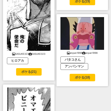
ボケる(
19
)
anpan1998
anpan1998
SASUKE323
SASUKE323
バタコさん
ヒロアカ
アンパンマン
ボケる(
21
)
ボケる(
18
)