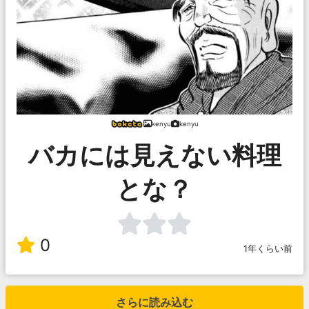
kenyu
kenyu
バカには見えない料理
とな？
0
1年くらい前
さらに読み込む