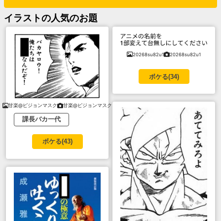
イラスト
の人気のお題
20268su82u1
20268su82u1
ボケる(
34
)
甘楽@ピジョンマスク
甘楽@ピジョンマスク
課長バカ一代
ボケる(
43
)