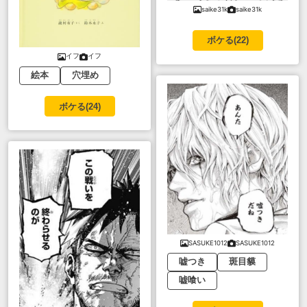
saike31k
saike31k
ボケる(
22
)
イフ
イフ
絵本
穴埋め
ボケる(
24
)
SASUKE1012
SASUKE1012
嘘つき
斑目貘
嘘喰い