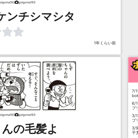
olgoma193
golgoma193
ケンチシマシタ
1年くらい前
7/1
b
6/
プ
olgoma193
golgoma193
3/
プ
さんの毛髪よ
3/
干