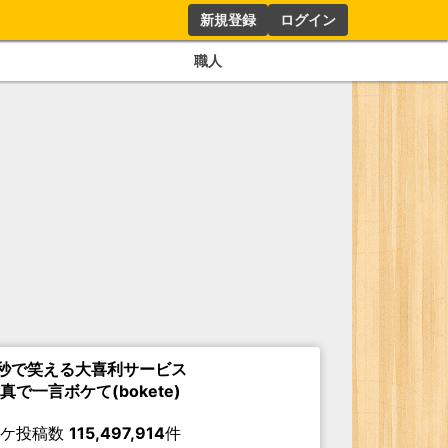
新規登録
ログイン
職人
秒で笑える大喜利サービス
真で一言ボケて(bokete)
ボケ投稿数
115,497,914
件