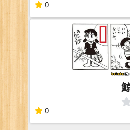
0
g
0