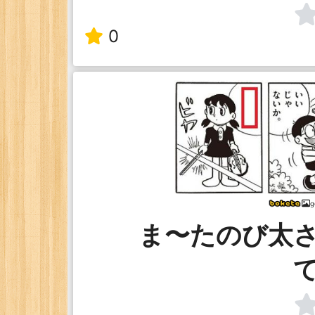
0
g
ま〜たのび太