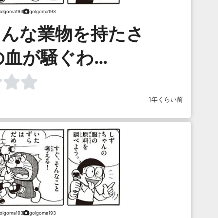
olgoma193
golgoma193
こんな業物を持たさ
の血が騒ぐわ…
1年くらい前
olgoma193
golgoma193