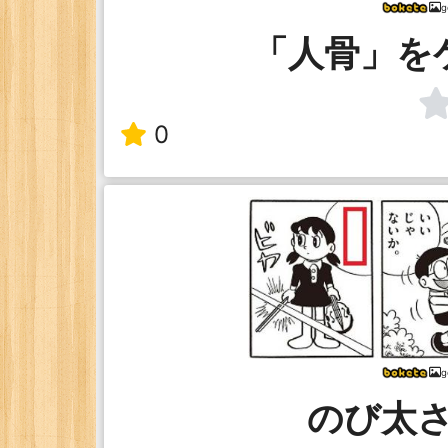
g
「人骨」を
0
g
のび太