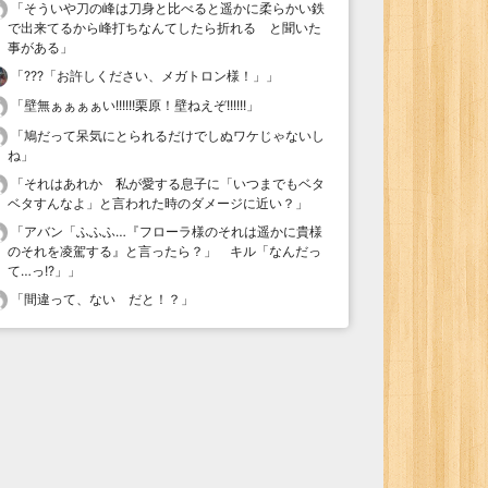
「
そういや刀の峰は刀身と比べると遥かに柔らかい鉄
で出来てるから峰打ちなんてしたら折れる と聞いた
事がある
」
「
???「お許しください、メガトロン様！」
」
「
壁無ぁぁぁぁい!!!!!!栗原！壁ねえぞ!!!!!!
」
「
鳩だって呆気にとられるだけでしぬワケじゃないし
ね
」
「
それはあれか 私が愛する息子に「いつまでもベタ
ベタすんなよ」と言われた時のダメージに近い？
」
「
アバン「ふふふ…『フローラ様のそれは遥かに貴様
のそれを凌駕する』と言ったら？」 キル「なんだっ
て…っ!?」
」
「
間違って、ない だと！？
」