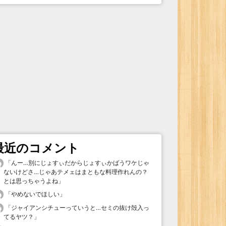
最近のコメント
「
んー…別にじょすぃだからじょすぃかばうワケじゃ
ないけどさ…じゃあテメェはまともな料理作れんの？
とは思っちゃうよね
」
「
やめないでほしい
」
「
ジャイアンシチューっていうと…セミの抜け殻入っ
てるヤツ？
」