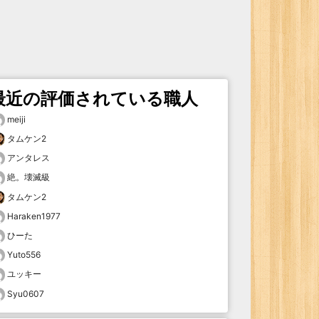
最近の評価されている職人
meiji
タムケン2
アンタレス
絶。壊滅級
タムケン2
Haraken1977
ひーた
Yuto556
ユッキー
Syu0607