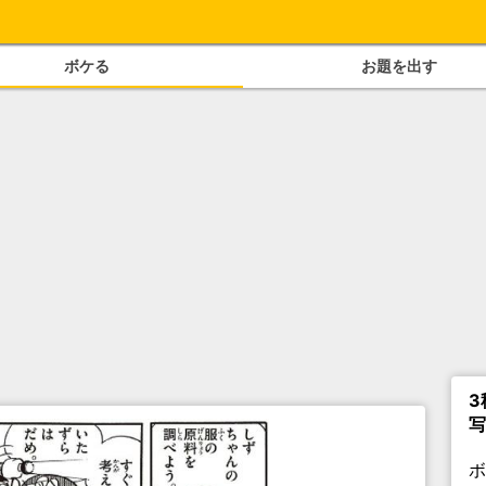
ボケる
お題を出す
3
写