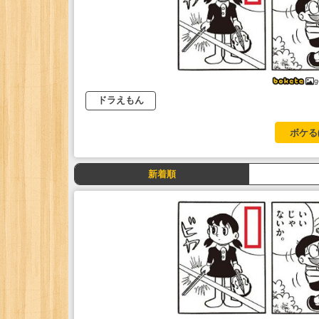
g
ドラえもん
ボケる
新着順