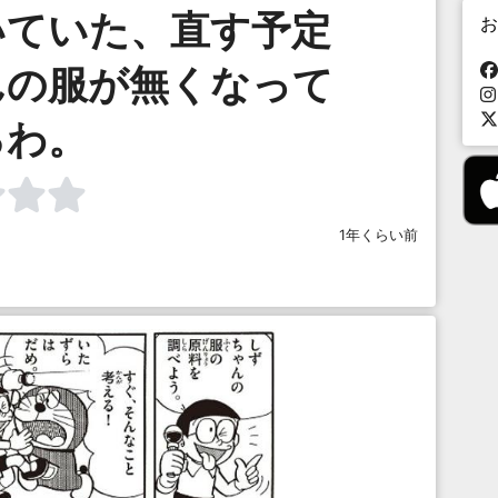
いていた、直す予定
お
んの服が無くなって
るわ。
1年くらい前