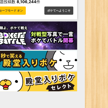
お題投稿数
8,106,244
件
セーフモード オン
ボケてへようこそ