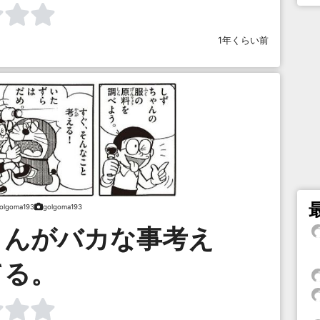
1年くらい前
olgoma193
golgoma193
さんがバカな事考え
てる。