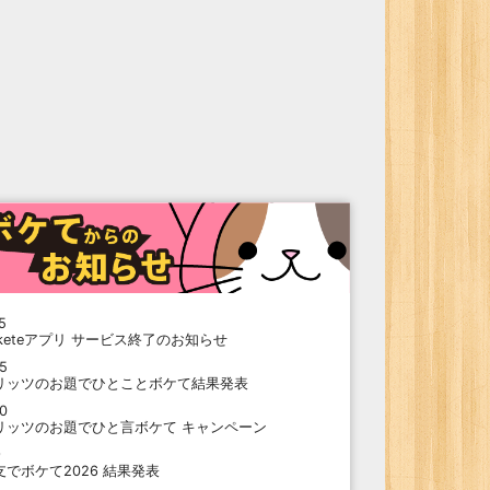
5
oketeアプリ サービス終了のお知らせ
15
リッツのお題でひとことボケて結果発表
10
リッツのお題でひと言ボケて キャンペーン
9
支でボケて2026 結果発表