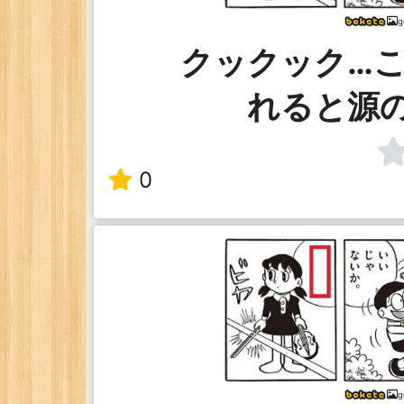
g
クックック…
れると源
0
g