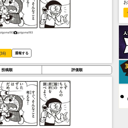
olgoma193
golgoma193
(
16
)
通報する
投稿順
評価順