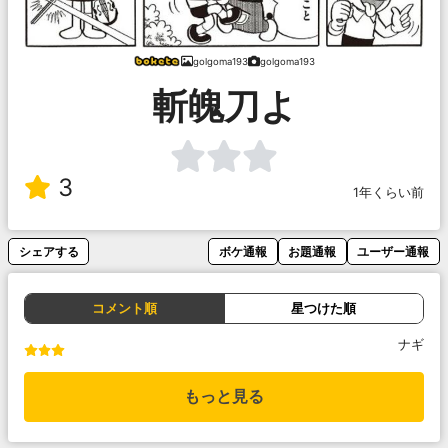
golgoma193
golgoma193
斬魄刀よ
3
1年くらい前
シェアする
ボケ通報
お題通報
ユーザー通報
コメント順
星つけた順
ナギ
もっと見る