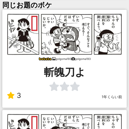
同じお題のボケ
golgoma193
golgoma193
斬魄刀よ
3
1年くらい前