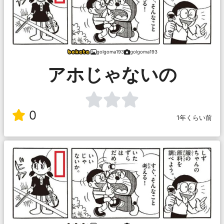
golgoma193
golgoma193
アホじゃないの
0
1年くらい前