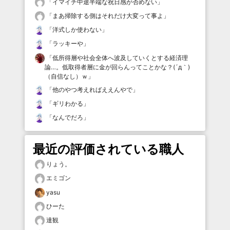
「
イマイチ中途半端な祝日感が否めない
」
「
まあ掃除する側はそれだけ大変って事よ
」
「
洋式しか使わない
」
「
ラッキーや
」
「
低所得層や社会全体へ波及していくとする経済理
論…。低取得者層に金が回らんってことかな？(´д｀)
（自信なし）ｗ
」
「
他のやつ考えればええんやで
」
「
ギリわかる
」
「
なんでだろ
」
最近の評価されている職人
りょう。
エミゴン
yasu
ひーた
達観