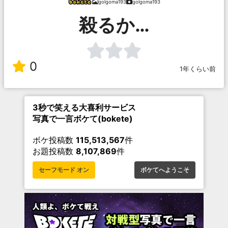
golgoma193
golgoma193
殺るか…
0
1年くらい前
3秒で笑える大喜利サービス
写真で一言ボケて(bokete)
ボケ投稿数
115,513,567
件
お題投稿数
8,107,869
件
セーフモード オン
ボケてへようこそ