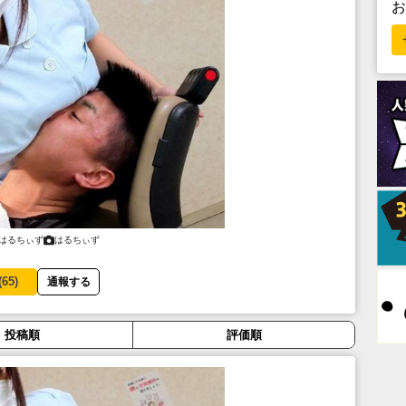
はるちぃず
はるちぃず
(
65
)
通報する
投稿順
評価順