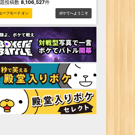
お題投稿数
8,106,527
件
セーフモード オン
ボケてへようこそ