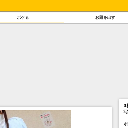
ボケる
お題を出す
3
写