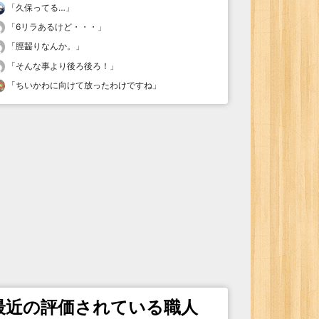
「
久保ってる…
」
「
6リラあるけど・・・
」
「
脛齧りなんか。
」
「
そんな事より後ろ後ろ！
」
「
ちいかわに向けて放ったわけですね
」
最近の評価されている職人