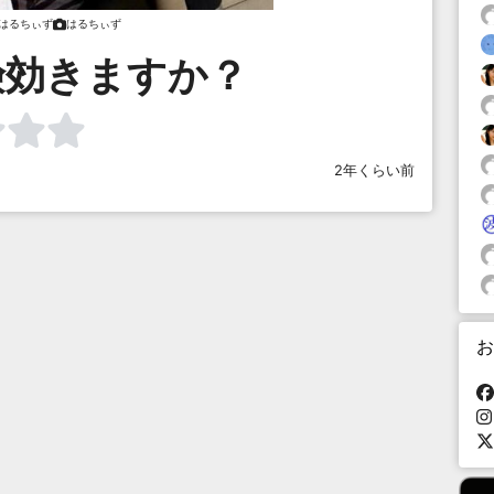
はるちぃず
はるちぃず
険効きますか？
2年くらい前
お