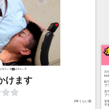
はるちぃず
はるちぃず
7/1
b
かけます
6/
プ
3/
プ
3/
2年くらい前
干