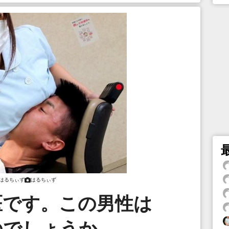
はるちぃず
はるちぃず
医です。この男性は
のでしょうか。