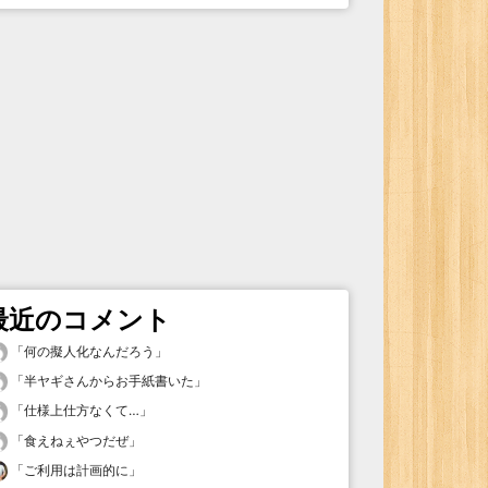
最近のコメント
「
何の擬人化なんだろう
」
「
半ヤギさんからお手紙書いた
」
「
仕様上仕方なくて…
」
「
食えねぇやつだぜ
」
「
ご利用は計画的に
」