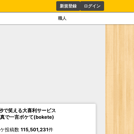
新規登録
ログイン
職人
秒で笑える大喜利サービス
真で一言ボケて(bokete)
ボケ投稿数
115,501,231
件