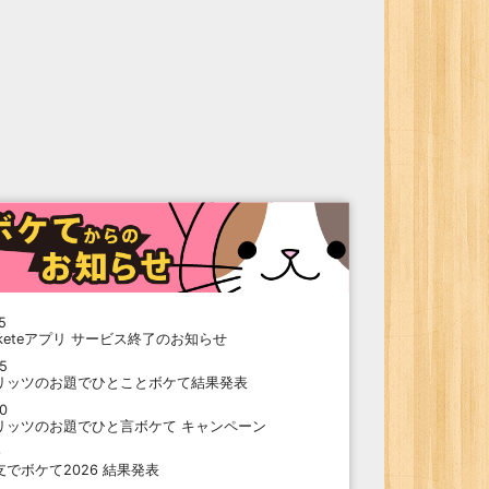
5
oketeアプリ サービス終了のお知らせ
15
リッツのお題でひとことボケて結果発表
10
リッツのお題でひと言ボケて キャンペーン
9
支でボケて2026 結果発表