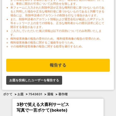
は、事前に開示の可否についてお問合せを致します。
本フォームに入力された削除申請が正当な権利行使に基づかないものであ
ると判明した場合や正当な権利行使に基づかないものであると判断できる
場合には、 削除申請者のアカウントの削除を行なう場合があります。
また、削除申請者のアカウント情報および運営会社が確認したIPアドレス
等ネットワーク上の全ての情報を、正当な権利者からの開示請求に応じて
開示する場合があります。
ご入力していただいた個人情報は以下の目的についてのみ利用いたしま
す。
権利侵害画像の報告の受付のため。 権利侵害画像の報告の管理のため。
権利侵害画像の報告に関するご連絡等を行うため。
その他権利侵害画像の報告に関する処理を遂行するため。
報告する
お題を投稿したユーザーを報告する
ボケて
>
お題
>
7543631
>
通報
>
著作権
3秒で笑える大喜利サービス
写真で一言ボケて(bokete)