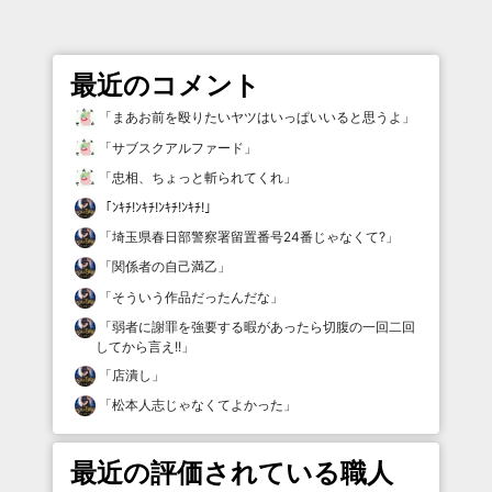
最近のコメント
「
まあお前を殴りたいヤツはいっぱいいると思うよ
」
「
サブスクアルファード
」
「
忠相、ちょっと斬られてくれ
」
「
ﾝｷﾁ!ﾝｷﾁ!ﾝｷﾁ!ﾝｷﾁ!
」
「
埼玉県春日部警察署留置番号24番じゃなくて?
」
「
関係者の自己満乙
」
「
そういう作品だったんだな
」
「
弱者に謝罪を強要する暇があったら切腹の一回二回
してから言え!!
」
「
店潰し
」
「
松本人志じゃなくてよかった
」
最近の評価されている職人