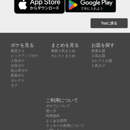
Topに戻る
ボケを見る
まとめを見る
お題を探す
殿堂入り
最新人気まとめ
新着お題
ピックアップボケ
セレクトまとめ
人気お題
人気ボケ
セレクトお題
注目ボケ
人気タグ
急上昇ボケ
新着ボケ
セレクト
タグ
ご利用について
ボケてについて
使い方
利用規約
よくある質問
クッキーの利用について