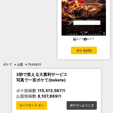
まひろ
まひろ
ボケる(
49
)
ボケて
>
お題
>
7543631
3秒で笑える大喜利サービス
写真で一言ボケて(bokete)
ボケ投稿数
115,513,567
件
お題投稿数
8,107,869
件
セーフモード オン
ボケてへようこそ