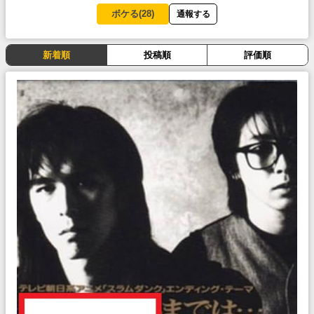
ボケる(
28
)
通報する
新着順
投稿順
評価順