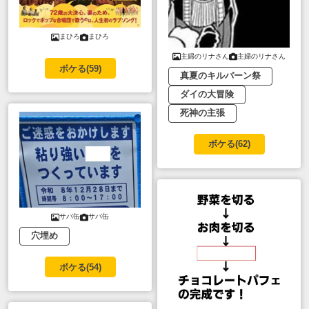
まひろ
まひろ
主婦のリナさん
主婦のリナさん
ボケる(
59
)
真夏のキルバーン祭
ダイの大冒険
死神の主張
ボケる(
62
)
サバ缶
サバ缶
穴埋め
ボケる(
54
)