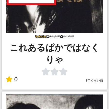
daisy9012
daisy9012
これあるぱかではなく
りゃ
0
2年くらい前