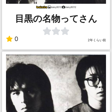
daisy9012
daisy9012
目黒の名物ってさん
0
2年くらい前