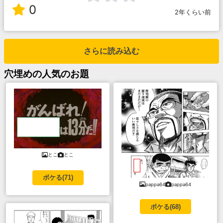
0
2年くらい前
さらに読み込む
穴埋め
の人気のお題
とこ
とこ
ボケる(
71
)
pappa64
pappa64
ボケる(
68
)