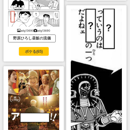
adg13690
adg13690
野原ひろし昼飯の流儀
ボケる(
65
)