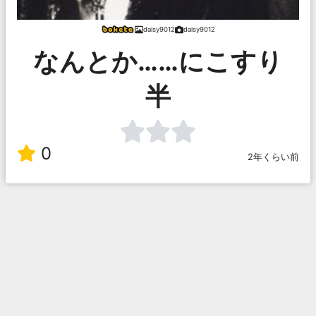
daisy9012
daisy9012
なんとか……にこすり
半
0
2年くらい前