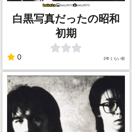
daisy9012
daisy9012
白黒写真だったの昭和
初期
0
2年くらい前