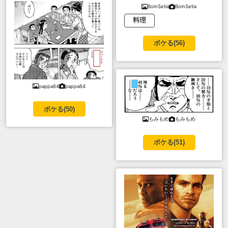
BoinSetia
BoinSetia
料理
ボケる(
56
)
pappa64
pappa64
ボケる(
50
)
もみもめ
もみもめ
ボケる(
51
)