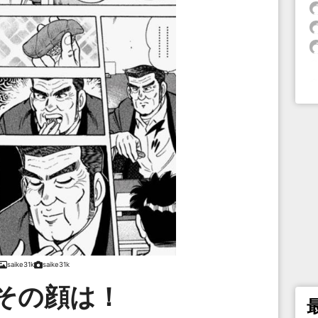
saike31k
saike31k
その顔は！