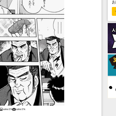
saike31k
saike31k