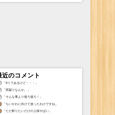
最近のコメント
「
6リラあるけど・・・
」
「
脛齧りなんか。
」
「
そんな事より後ろ後ろ！
」
「
ちいかわに向けて放ったわけですね
」
「
ただ斬りたいだけの上様やばい
」