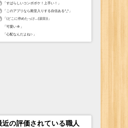
「
すばらしいコンボボケ！上手い！
」
「
このアプリなら殿堂入りする自信ある^_^
」
「
(どこに停めたっけ…(涙目))
」
「
可愛い☆
」
「
心配なんだよね✨
」
最近の評価されている職人