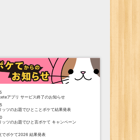
5
oketeアプリ サービス終了のお知らせ
15
リッツのお題でひとことボケて結果発表
10
リッツのお題でひと言ボケて キャンペーン
9
支でボケて2026 結果発表