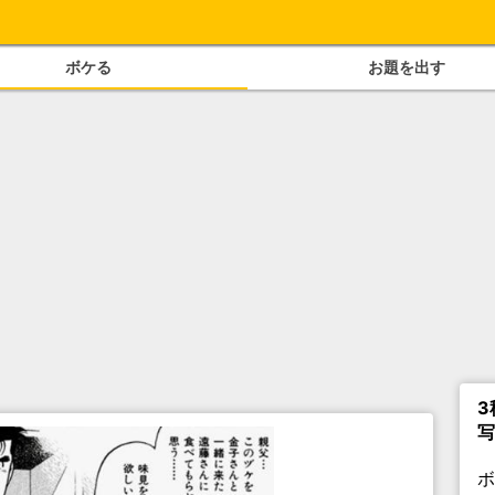
ボケる
お題を出す
3
写