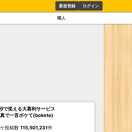
新規登録
ログイン
職人
秒で笑える大喜利サービス
真で一言ボケて(bokete)
ボケ投稿数
115,501,231
件