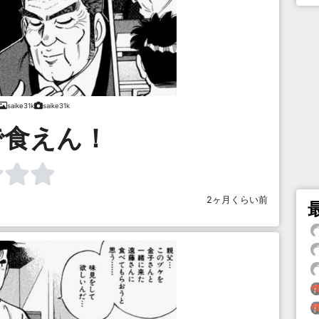
saike31k
saike31k
で食えん！
2ヶ月くらい前