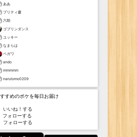
ああ
プリティ慶
六助
ゴブリンダンス
ユッキー
なまらは
ペガワ
ando
mmmmm
narutomo0209
すすめのボケを毎日お届け
いいね！する
フォローする
フォローする