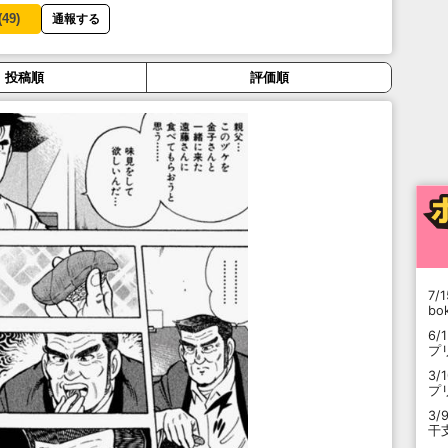
(
49
)
通報する
投稿順
評価順
7/1
b
6/
プ
3/
プ
3/
干