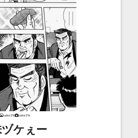
saike31k
saike31k
味ヅケぇー