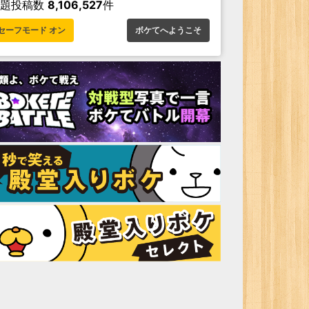
お題投稿数
8,106,527
件
セーフモード オン
ボケてへようこそ