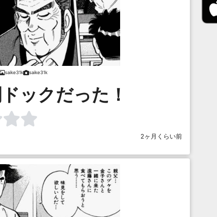
saike31k
saike31k
間ドックだった！
2ヶ月くらい前