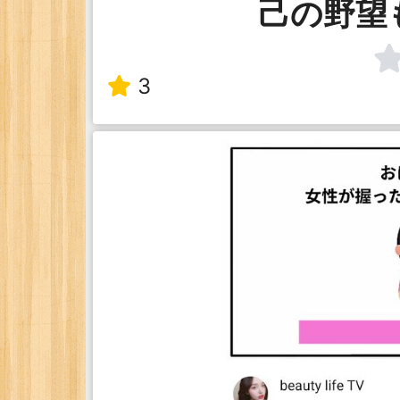
己の野望
3