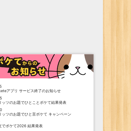
5
oketeアプリ サービス終了のお知らせ
15
リッツのお題でひとことボケて結果発表
10
リッツのお題でひと言ボケて キャンペーン
9
支でボケて2026 結果発表