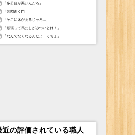
「
多分目が悪いんだろ
」
「
苦悶逝く門
」
「
そこに床があるじゃろ…
」
「
頑張って馬にしがみついとけ！
」
「
なんでなくなるんだよ くちょ
」
最近の評価されている職人