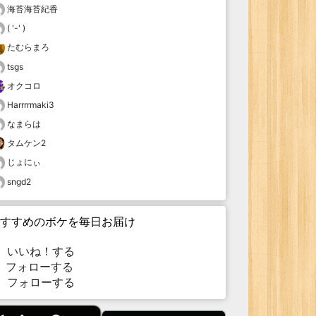
海苔海苔紀香
( '-' )
たむらまろ
tsgs
オクコロ
Harrrrmaki3
なまらは
タムケン2
じょにぃ
sngd2
すすめのボケを毎日お届け
いいね！する
フォローする
フォローする