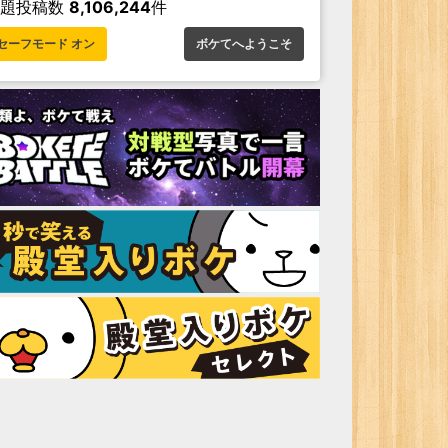
お題投稿数
8,106,244
件
セーフモード オン
ボケてへようこそ