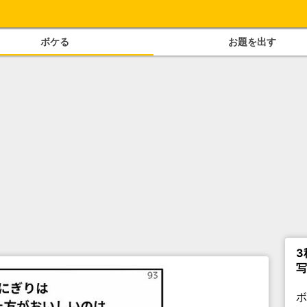
ボケる
お題を出す
3
写