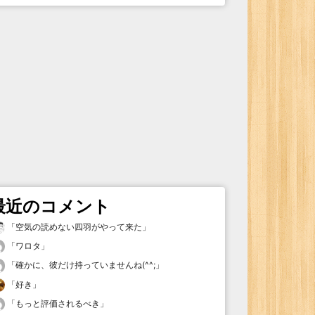
最近のコメント
「
空気の読めない四羽がやって来た
」
「
ワロタ
」
「
確かに、彼だけ持っていませんね(^^;
」
「
好き
」
「
もっと評価されるべき
」