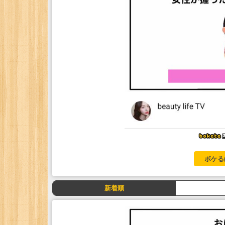
ボケる
新着順