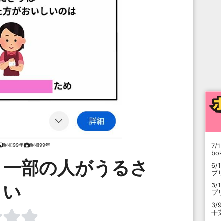
昭和99年
昭和99年
7/1
b
と一部の人がうるさ
6/
プ
い
3/
プ
3/
干