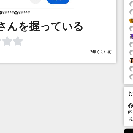
昭和99年
昭和99年
さんを握っている
2年くらい前
お