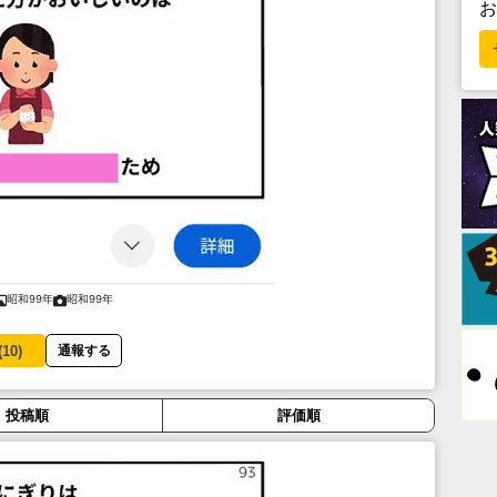
昭和99年
昭和99年
(
10
)
通報する
投稿順
評価順