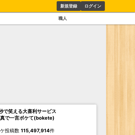
新規登録
ログイン
職人
秒で笑える大喜利サービス
真で一言ボケて(bokete)
ボケ投稿数
115,497,914
件