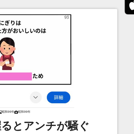
昭和99年
昭和99年
握るとアンチが騒ぐ