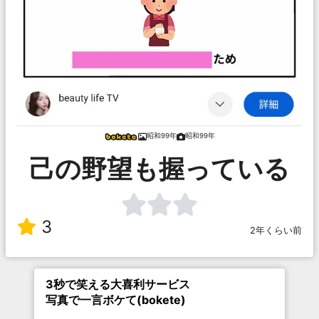
昭和99年
昭和99年
己の野望も握っている
3
2年くらい前
3秒で笑える大喜利サービス
写真で一言ボケて(bokete)