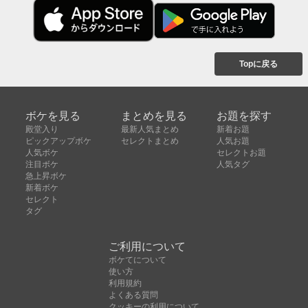
Topに戻る
ボケを見る
まとめを見る
お題を探す
殿堂入り
最新人気まとめ
新着お題
ピックアップボケ
セレクトまとめ
人気お題
人気ボケ
セレクトお題
注目ボケ
人気タグ
急上昇ボケ
新着ボケ
セレクト
タグ
ご利用について
ボケてについて
使い方
利用規約
よくある質問
クッキーの利用について