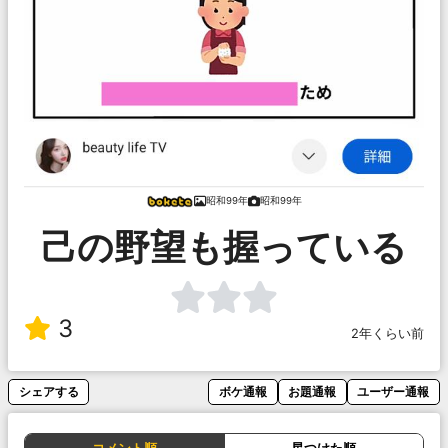
昭和99年
昭和99年
己の野望も握っている
3
2年くらい前
シェアする
ボケ通報
お題通報
ユーザー通報