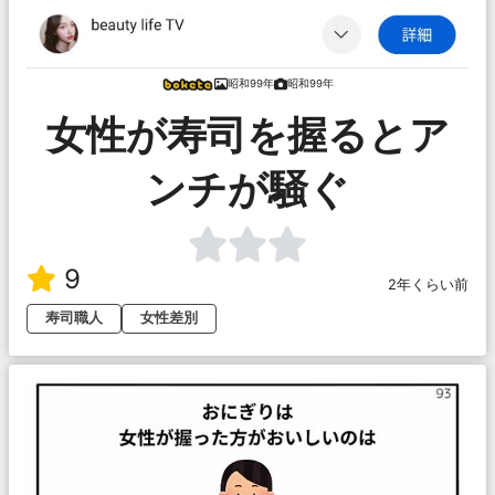
昭和99年
昭和99年
女性が寿司を握るとア
ンチが騒ぐ
9
2年くらい前
寿司職人
女性差別