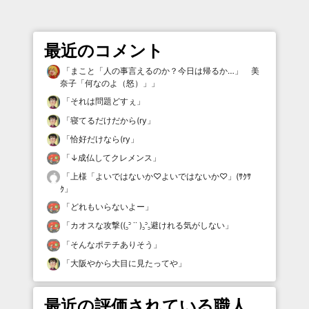
最近のコメント
「
まこと「人の事言えるのか？今日は帰るか…」 美
奈子「何なのよ（怒）」
」
「
それは問題どすぇ
」
「
寝てるだけだから(ry
」
「
恰好だけなら(ry
」
「
↓成仏してクレメンス
」
「
上様「よいではないか♡よいではないか♡」(ｻｸｻ
ｸ
」
「
どれもいらないよー
」
「
カオスな攻撃((꜆꜄ ˙˙ )꜆꜄꜆避けれる気がしない
」
「
そんなポテチありそう
」
「
大阪やから大目に見たってや
」
最近の評価されている職人