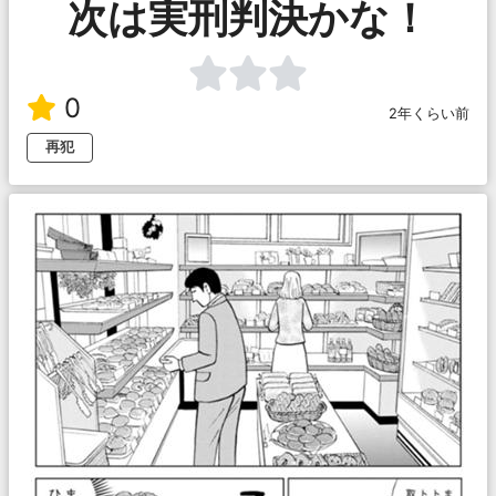
次は実刑判決かな！
0
2年くらい前
再犯