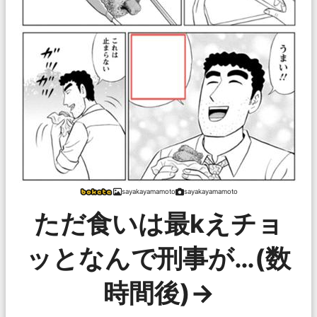
sayakayamamoto
sayakayamamoto
ただ食いは最kえチョ
ッとなんで刑事が…(数
時間後)→