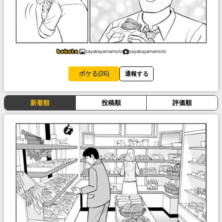
sayakayamamoto
sayakayamamoto
ボケる(
26
)
通報する
新着順
投稿順
評価順