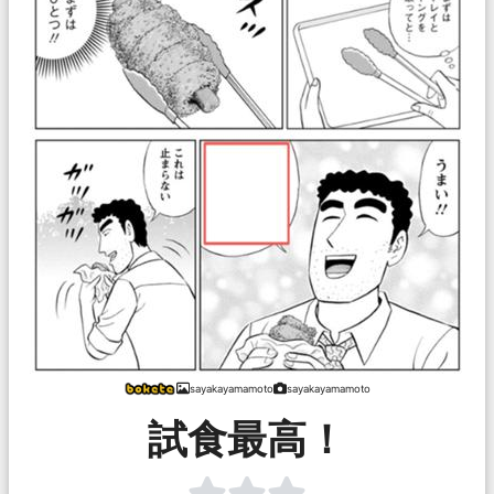
sayakayamamoto
sayakayamamoto
試食最高！