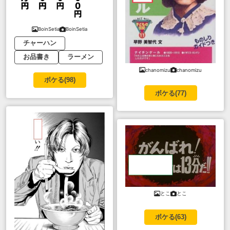
BoinSetia
BoinSetia
チャーハン
お品書き
ラーメン
chanomizu
chanomizu
ボケる(
98
)
ボケる(
77
)
とこ
とこ
ボケる(
63
)