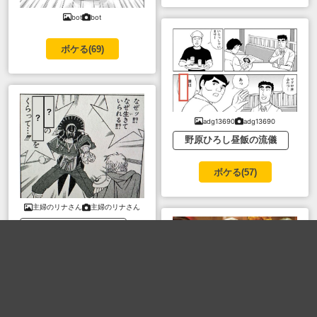
bot
bot
ボケる(
69
)
adg13690
adg13690
野原ひろし昼飯の流儀
ボケる(
57
)
主婦のリナさん
主婦のリナさん
なぜなにどうして？
真夏のキルバーン祭
ダイの大冒険
ボケる(
58
)