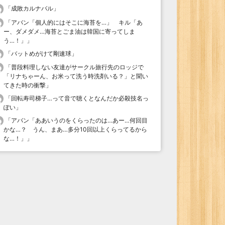
「
成敗カルナバル
」
「
アバン「個人的にはそこに海苔を…」 キル「あ
ー、ダメダメ…海苔とごま油は韓国に寄ってしま
う…！」
」
「
バットめがけて剛速球
」
「
普段料理しない友達がサークル旅行先のロッジで
「リナちゃーん、お米って洗う時洗剤いる？」と聞い
てきた時の衝撃
」
「
回転寿司梯子…って音で聴くとなんだか必殺技名っ
ぽい
」
「
アバン「ああいうのをくらったのは…あー…何回目
かな…？ うん、まあ…多分10回以上くらってるから
な…！」
」