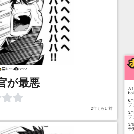
おぺつ
おぺつ
官が最悪
7/1
b
6/
プ
2年くらい前
3/
プ
3/
干