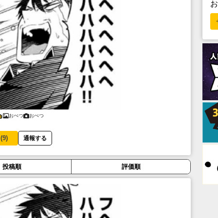
おぺつ
おぺつ
(
9
)
通報する
投稿順
評価順