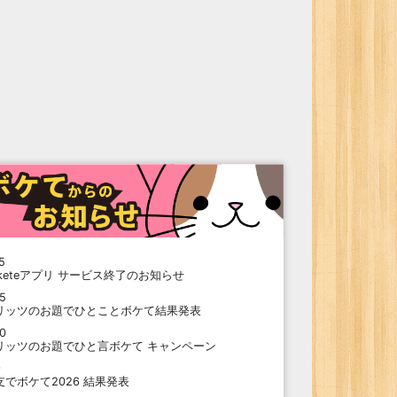
5
oketeアプリ サービス終了のお知らせ
15
リッツのお題でひとことボケて結果発表
10
リッツのお題でひと言ボケて キャンペーン
9
支でボケて2026 結果発表