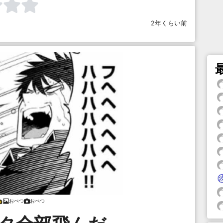
2年くらい前
おぺつ
おぺつ