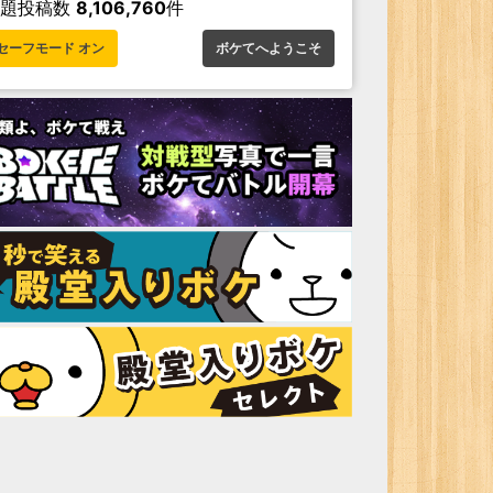
お題投稿数
8,106,760
件
セーフモード オン
ボケてへようこそ