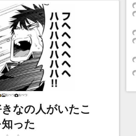
おぺつ
おぺつ
好きなの人がいたこ
を知った