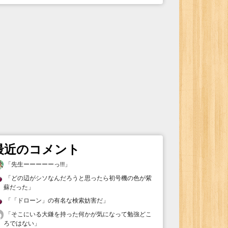
最近のコメント
「
先生ーーーーーっ!!!
」
「
どの辺がシソなんだろうと思ったら初号機の色が紫
蘇だった
」
「
「ドローン」の有名な検索妨害だ
」
「
そこにいる大鎌を持った何かが気になって勉強どこ
ろではない
」