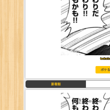
ボケる
新着順