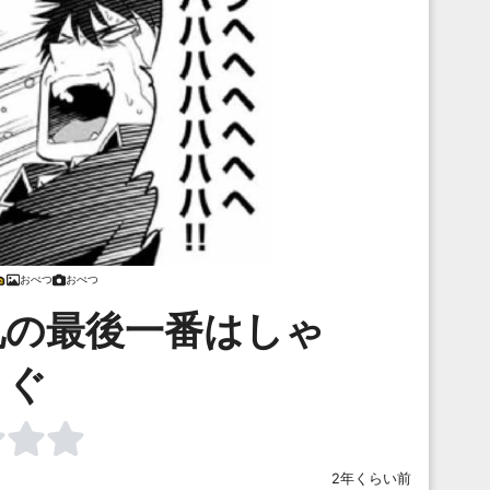
おぺつ
おぺつ
礼の最後一番はしゃ
ぐ
2年くらい前