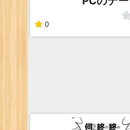
PCのデ
0