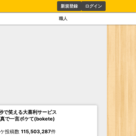
新規登録
ログイン
職人
秒で笑える大喜利サービス
真で一言ボケて(bokete)
ボケ投稿数
115,503,287
件