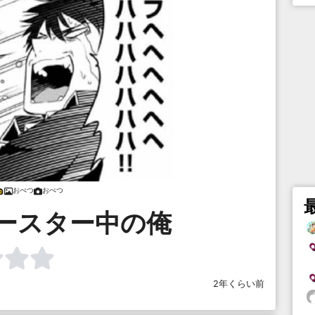
おぺつ
おぺつ
ースター中の俺
2年くらい前