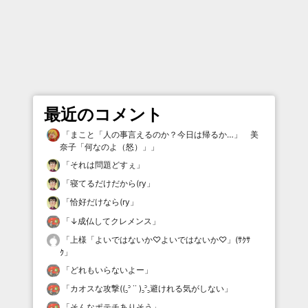
最近のコメント
「
まこと「人の事言えるのか？今日は帰るか…」 美
奈子「何なのよ（怒）」
」
「
それは問題どすぇ
」
「
寝てるだけだから(ry
」
「
恰好だけなら(ry
」
「
↓成仏してクレメンス
」
「
上様「よいではないか♡よいではないか♡」(ｻｸｻ
ｸ
」
「
どれもいらないよー
」
「
カオスな攻撃((꜆꜄ ˙˙ )꜆꜄꜆避けれる気がしない
」
「
そんなポテチありそう
」