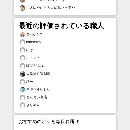
「
大阪やから大目に見たってや
」
最近の評価されている職人
タムケン2
mmmmm
にけ
オノンド
ぱぱどぶれ
大陰唇八連制覇
ひー
星待ちすいせい
どんまい鼻毛
きしめん
おすすめのボケを毎日お届け