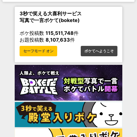
3秒で笑える大喜利サービス
写真で一言ボケて(bokete)
ボケ投稿数
115,511,748
件
お題投稿数
8,107,633
件
セーフモード オン
ボケてへようこそ