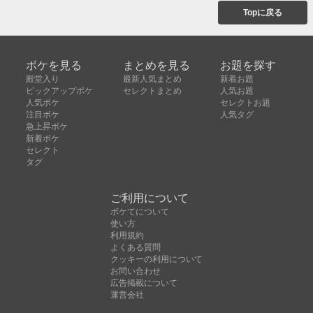
Topに戻る
ボケを見る
まとめを見る
お題を探す
殿堂入り
最新人気まとめ
新着お題
ピックアップボケ
セレクトまとめ
人気お題
人気ボケ
セレクトお題
注目ボケ
人気タグ
急上昇ボケ
新着ボケ
セレクト
タグ
ご利用について
ボケてについて
使い方
利用規約
よくある質問
クッキーの利用について
お問い合わせ
広告掲載について
運営会社