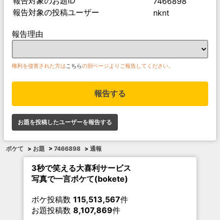
報告対象のお題ID
7466898
報告対象の投稿ユーザー
nknt
報告理由
権利を侵害された方は
こちら
の別ページよりご報告してください。
報告する
お題を投稿したユーザーを報告する
ボケて
>
お題
>
7466898
>
通報
3秒で笑える大喜利サービス
写真で一言ボケて(bokete)
ボケ投稿数
115,513,567
件
お題投稿数
8,107,869
件