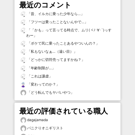
最近のコメント
「
昔、イルカに乗った少年なら…
」
「
フツーは乗ったことないんやで…
」
「
「かも」って言ってる時点で、ムリ(ヾﾉ･∀･`)っす
わー
」
「
ボケて民に乗ったことあるやついんの？
」
「
私もないなぁ…（遠い目）
」
「
どっかに切符売ってますかね？
」
「
年齢制限が…
」
「
これは謙虚
」
「
変わってのか？
」
「
どう転んでもヤバいやつ
」
最近の評価されている職人
dagajamada
パニクりオニギリスト