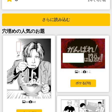
2年くらい前
さらに読み込む
穴埋め
の人気のお題
とこ
とこ
ボケる(
70
)
bot
bot