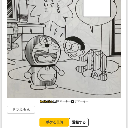
サマーキー
サマーキー
ドラえもん
ボケる(
19
)
通報する