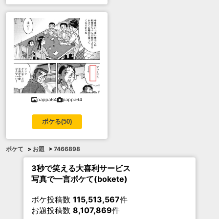
pappa64
pappa64
ボケる(
50
)
ボケて
>
お題
>
7466898
3秒で笑える大喜利サービス
写真で一言ボケて(bokete)
ボケ投稿数
115,513,567
件
お題投稿数
8,107,869
件