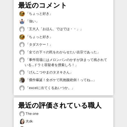
最近のコメント
「
ちょっと好き
」
「
強い
」
「
王大人「おほん、ではでは・・」
」
「
ちょっと好き
」
「
タダスケー！
」
「
全ての下々の民をわからせたい吉宗であった
」
「
事件現場にはメロンパンのかすが決まって残されて
いる...ドラミ容疑者を捜索しろ！
」
「
げんこつやまのタヌキさん
」
「
傑作爆誕！全ボケて民抱腹絶倒！ってね…
」
「
excelに出てくるあいつか。
」
最近の評価されている職人
The one
犬dk