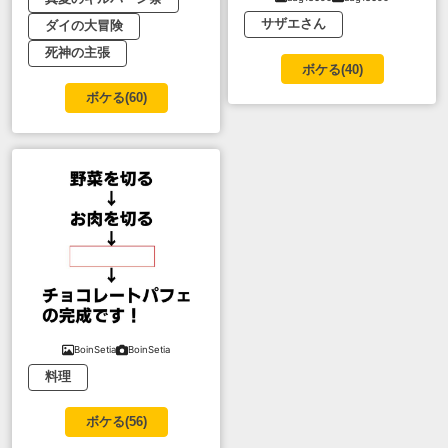
サザエさん
ダイの大冒険
死神の主張
ボケる(
40
)
ボケる(
60
)
BoinSetia
BoinSetia
料理
ボケる(
56
)