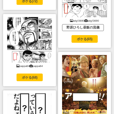
ボケる(
72
)
adg13690
adg13690
野原ひろし昼飯の流儀
ボケる(
65
)
pappa64
pappa64
ボケる(
68
)