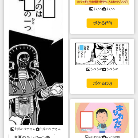
まひろ
まひろ
ボケる(
59
)
もみもめ
もみもめ
ボケる(
50
)
主婦のリナさん
主婦のリナさん
真夏のキルバーン祭
adg13690
adg13690