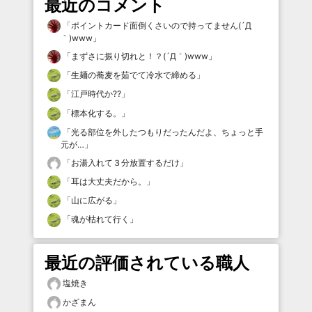
最近のコメント
「
ポイントカード面倒くさいので持ってません(´Д
｀)www
」
「
まずさに振り切れと！？(´Д｀)www
」
「
生麺の蕎麦を茹でて冷水で締める
」
「
江戸時代か⁇
」
「
標本化する。
」
「
光る部位を外したつもりだったんだよ、ちょっと手
元が…
」
「
お湯入れて３分放置するだけ
」
「
耳は大丈夫だから。
」
「
山に広がる
」
「
魂が枯れて行く
」
最近の評価されている職人
塩焼き
かざまん