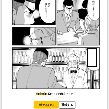
赤マッチ
赤マッチ
ボケる(
34
)
通報する