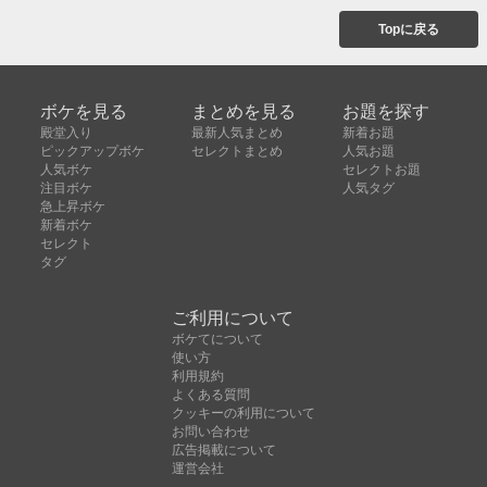
Topに戻る
ボケを見る
まとめを見る
お題を探す
殿堂入り
最新人気まとめ
新着お題
ピックアップボケ
セレクトまとめ
人気お題
人気ボケ
セレクトお題
注目ボケ
人気タグ
急上昇ボケ
新着ボケ
セレクト
タグ
ご利用について
ボケてについて
使い方
利用規約
よくある質問
クッキーの利用について
お問い合わせ
広告掲載について
運営会社