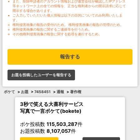
また、削除申請者のアカウント情報および運営会社が確認したIPアドレス
等ネットワーク上の全ての情報を、正当な権利者からの開示請求に応じて
開示する場合があります。
ご入力していただいた個人情報は以下の目的についてのみ利用いたしま
す。
権利侵害画像の報告の受付のため。 権利侵害画像の報告の管理のため。
権利侵害画像の報告に関するご連絡等を行うため。
その他権利侵害画像の報告に関する処理を遂行するため。
報告する
お題を投稿したユーザーを報告する
ボケて
>
お題
>
7458451
>
通報
>
著作権
3秒で笑える大喜利サービス
写真で一言ボケて(bokete)
ボケ投稿数
115,503,287
件
お題投稿数
8,107,057
件