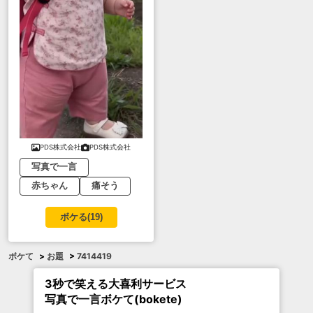
PDS株式会社
PDS株式会社
写真で一言
赤ちゃん
痛そう
ボケる(
19
)
ボケて
>
お題
>
7414419
3秒で笑える大喜利サービス
写真で一言ボケて(bokete)