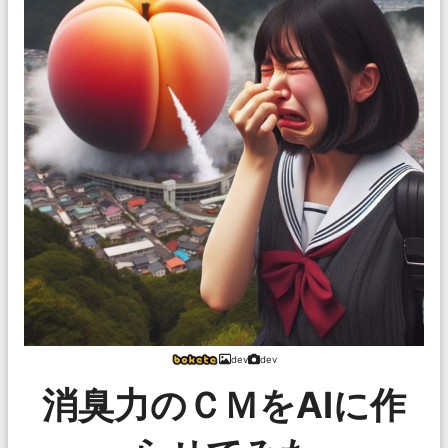
dev
dev
消臭力のＣＭをAIに作