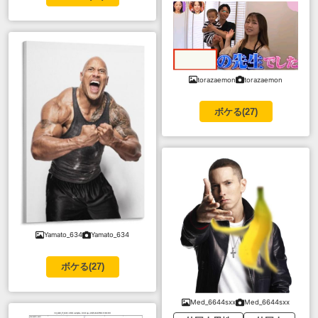
torazaemon
torazaemon
ボケる(
27
)
Yamato_634
Yamato_634
ボケる(
27
)
Med_6644sxx
Med_6644sxx