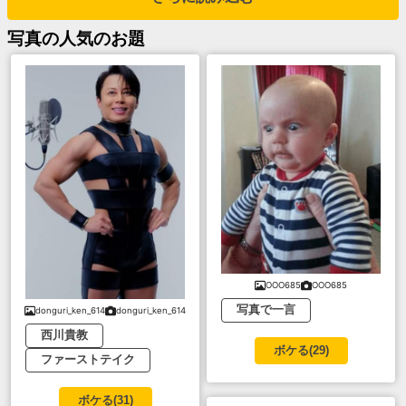
写真
の人気のお題
OOO685
OOO685
写真で一言
donguri_ken_614
donguri_ken_614
西川貴教
ボケる(
29
)
ファーストテイク
ボケる(
31
)