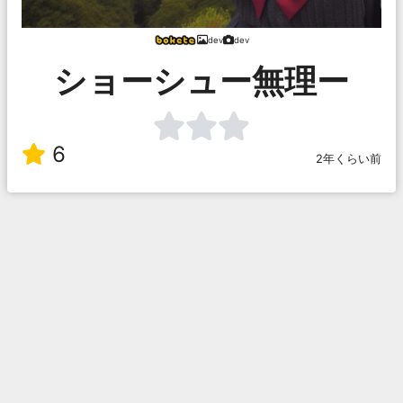
dev
dev
ショーシュー無理ー
6
2年くらい前