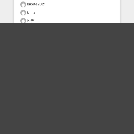
bikete2021
k___z
ヒデ
29430705
どんぶるげ
匿名家
むー
Syu0607
タモち
tsgs
おすすめのボケを毎日お届け
いいね！する
フォローする
フォローする