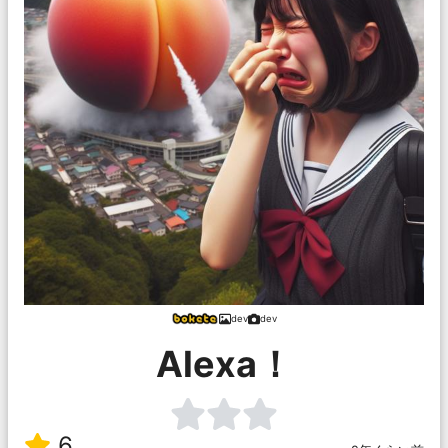
dev
dev
Alexa！
6