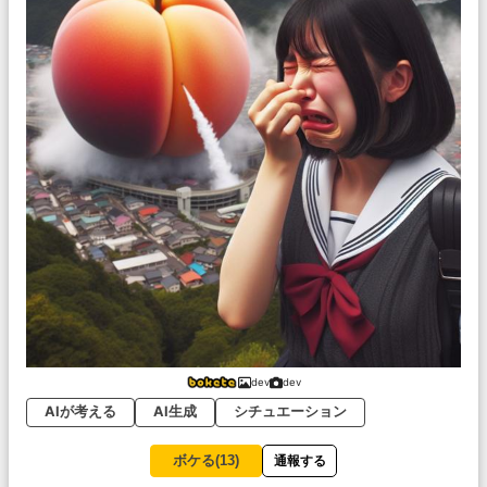
dev
dev
AIが考える
AI生成
シチュエーション
ボケる(
13
)
通報する