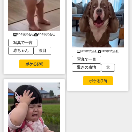
PDS株式会社
PDS株式会社
写真で一言
赤ちゃん
涙目
PDS株式会社
PDS株式会社
写真で一言
ボケる(
20
)
驚きの表情
犬
ボケる(
19
)