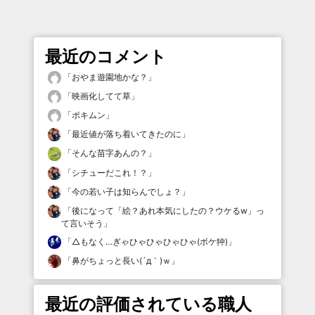
最近のコメント
「
おやま遊園地かな？
」
「
映画化してて草
」
「
ポキムン
」
「
最近値が落ち着いてきたのに
」
「
そんな苗字あんの？
」
「
シチューだこれ！？
」
「
今の若い子は知らんでしょ？
」
「
後になって「絵？あれ本気にしたの？ウケるw」っ
て言いそう
」
「
△もなく…ぎゃひゃひゃひゃひゃ(ボケ狆)
」
「
鼻がちょっと長い(´д｀)ｗ
」
最近の評価されている職人