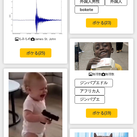
外国人男性
外国人
bokete
ボケる(
23
)
もみもめ
James St. John
ボケる(
25
)
無理数
無理数
ジンバブエドル
アフリカ人
ジンバブエ
ボケる(
19
)