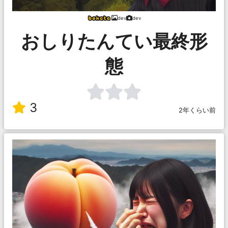
dev
dev
おしりたんてい最終形
態
3
2年くらい前