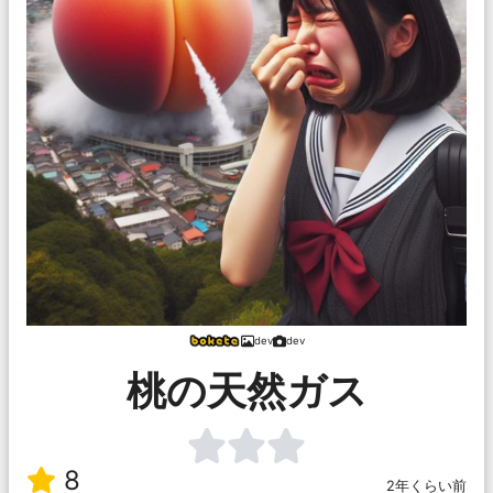
dev
dev
桃の天然ガス
8
2年くらい前