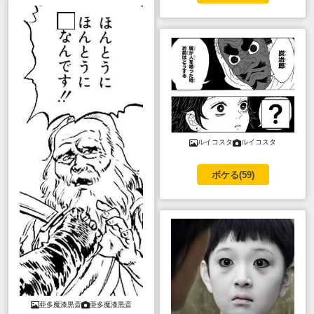
ルイコスタ
ルイコスタ
ボケる(
59
)
亜多魔漆黒斎
亜多魔漆黒斎