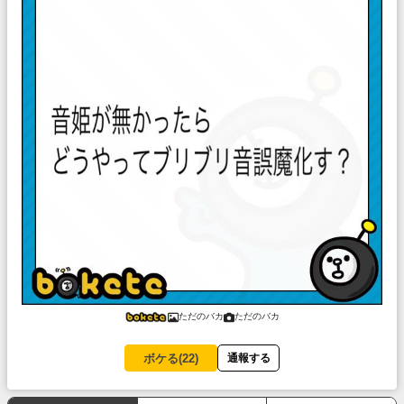
ただのバカ
ただのバカ
ボケる(
22
)
通報する