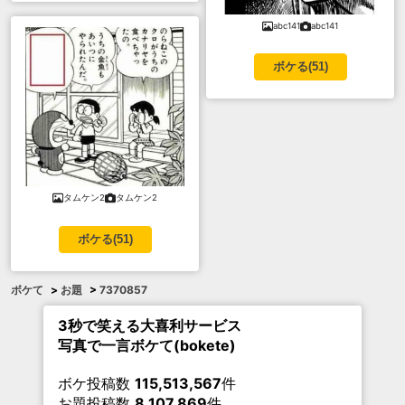
abc141
abc141
ボケる(
51
)
タムケン2
タムケン2
ボケる(
51
)
ボケて
>
お題
>
7370857
3秒で笑える大喜利サービス
写真で一言ボケて(bokete)
ボケ投稿数
115,513,567
件
お題投稿数
8,107,869
件