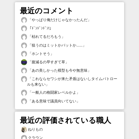
最近のコメント
「
やっぱり俺だけじゃなかったんだ
」
「
ﾄﾞﾝﾄﾞﾝﾄﾞﾝ!
」
「
枯れてるだろもう
」
「
狙うのはミットかバットか……
」
「
ホントそう
」
「
腹減るの早すぎて草
」
「
あの美しかった模型も今や無意味
」
「
これならセワシが来た矛盾はないしタイムパトロー
ルも来ない
」
「
一般人の格闘家レベルかよ
」
「
ある意味で議員向いてない
」
最近の評価されている職人
ねりもの
クラウン