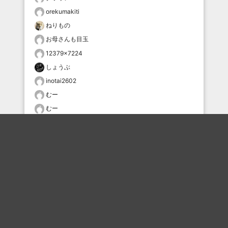
orekumakiti
ねりもの
お母さんも目玉
12379×7224
しょうぶ
inotai2602
むー
むー
おすすめのボケを毎日お届け
いいね！する
フォローする
フォローする