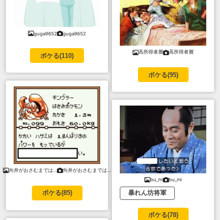
guga9652
guga9652
高所得者層
高所得者層
ボケる(
110
)
ボケる(
95
)
向井がおさむまでは…
向井がおさむまでは…
bu_mi
bu_mi
暴れん坊将軍
ボケる(
85
)
ボケる(
78
)