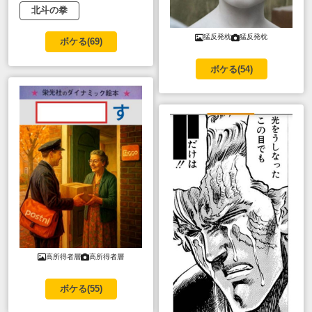
北斗の拳
猛反発枕
猛反発枕
ボケる(
69
)
ボケる(
54
)
高所得者層
高所得者層
ボケる(
55
)