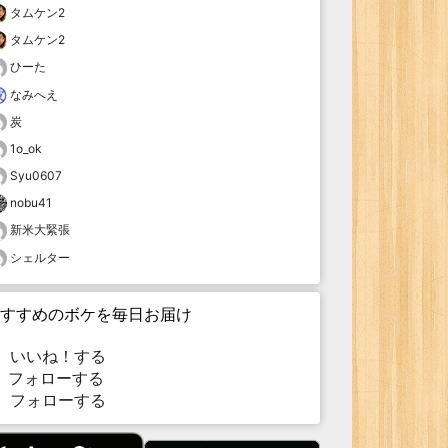
タムケン2
タムケン2
ひーた
なみへえ
炭
1o_ok
Syu0607
nobu41
新米大緊張
シェルター
すすめのボケを毎日お届け
いいね！する
フォローする
フォローする