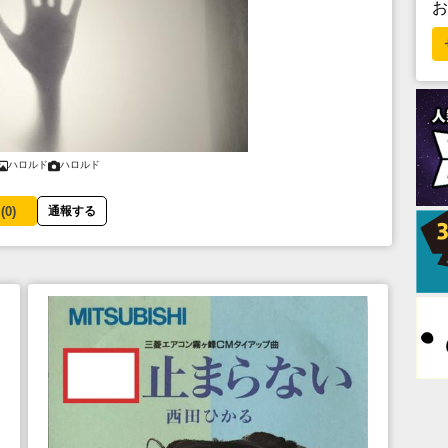
ハロルド
ハロルド
(
0
)
通報する