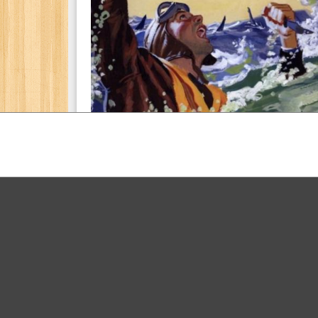
高所得者層
高所得者層
ボケる(
50
)
ボケて
>
お題
>
7302039