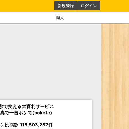
新規登録
ログイン
職人
秒で笑える大喜利サービス
真で一言ボケて(bokete)
ボケ投稿数
115,503,287
件