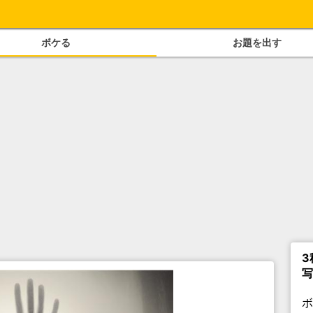
ボケる
お題を出す
3
写