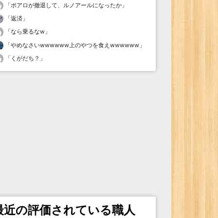
「
ポアロが撤退して、ルノアールになったか
」
「
返済
」
「
なら乗るなw
」
「
やめなさいwwwwww上のやつを食えwwwwww
」
「
くがだち？
」
最近の評価されている職人