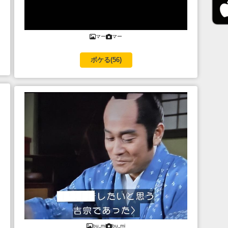
マー
マー
ボケる(
56
)
bu_mi
bu_mi