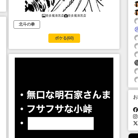
亜多魔漆黒斎
亜多魔漆黒斎
北斗の拳
ボケる(
60
)
お