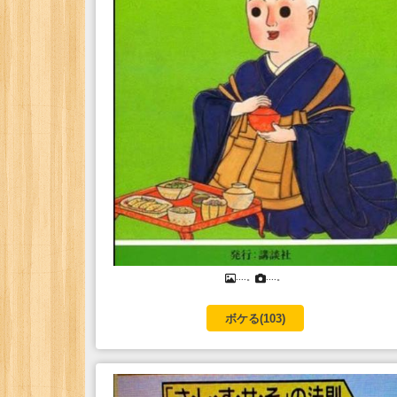
....。
....。
ボケる(
103
)