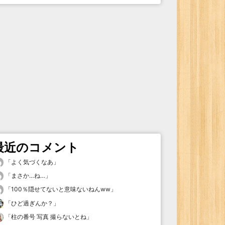
最近のコメント
「
よく気づくなあ
」
「
まさか…ね…
」
「
100％隠せてないと意味ないねんww
」
「
ひど過ぎんか？
」
「
柱の番号 写真 撮らないとね
」