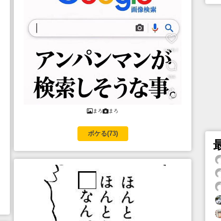
まろ
まろ
ボケる(
73
)