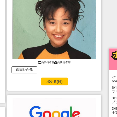
高所得者層
高所得者層
西田ひかる
7/1
b
ボケる(
99
)
6/
プ
3/
プ
3/
干