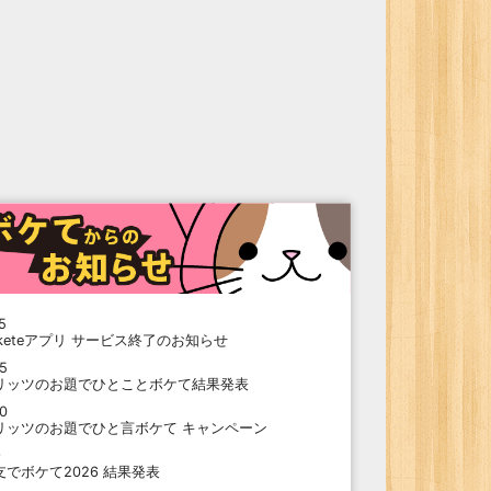
5
oketeアプリ サービス終了のお知らせ
15
リッツのお題でひとことボケて結果発表
10
リッツのお題でひと言ボケて キャンペーン
9
支でボケて2026 結果発表