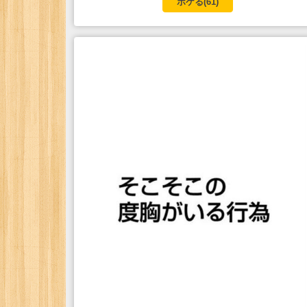
ボケる(
61
)