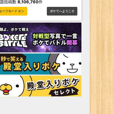
お題投稿数
8,106,760
件
セーフモード オン
ボケてへようこそ