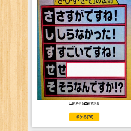
鯖威張る
鯖威張る
ボケる(
76
)