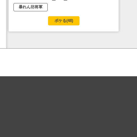
暴れん坊将軍
ボケる(
48
)