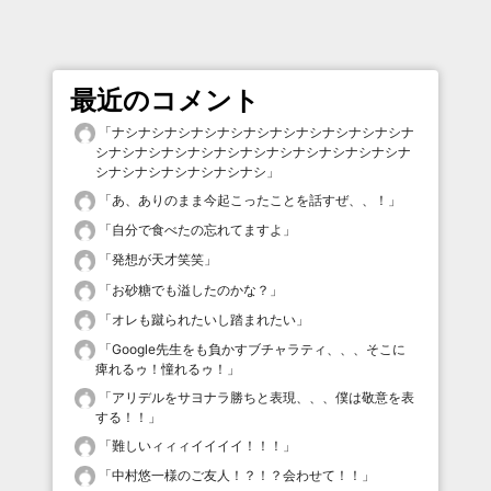
最近のコメント
「
ナシナシナシナシナシナシナシナシナシナシナシナ
シナシナシナシナシナシナシナシナシナシナシナシナ
シナシナシナシナシナシナシ
」
「
あ、ありのまま今起こったことを話すぜ、、！
」
「
自分で食べたの忘れてますよ
」
「
発想が天才笑笑
」
「
お砂糖でも溢したのかな？
」
「
オレも蹴られたいし踏まれたい
」
「
Google先生をも負かすブチャラティ、、、そこに
痺れるゥ！憧れるゥ！
」
「
アリデルをサヨナラ勝ちと表現、、、僕は敬意を表
する！！
」
「
難しいィィィイイイイ！！！
」
「
中村悠一様のご友人！？！？会わせて！！
」