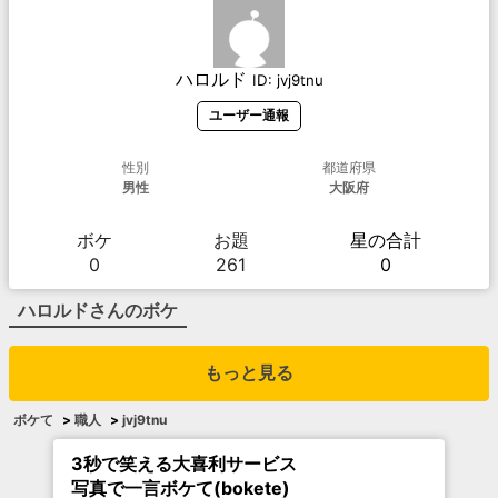
ハロルド
ID:
jvj9tnu
ユーザー通報
性別
都道府県
男性
大阪府
ボケ
お題
星の合計
0
261
0
ハロルド
さんのボケ
もっと見る
ボケて
>
職人
>
jvj9tnu
3秒で笑える大喜利サービス
写真で一言ボケて(bokete)