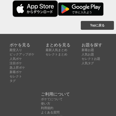
Topに戻る
ボケを見る
まとめを見る
お題を探す
殿堂入り
最新人気まとめ
新着お題
ピックアップボケ
セレクトまとめ
人気お題
人気ボケ
セレクトお題
注目ボケ
人気タグ
急上昇ボケ
新着ボケ
セレクト
タグ
ご利用について
ボケてについて
使い方
利用規約
よくある質問