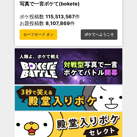
写真で一言ボケて(bokete)
ボケ投稿数
115,513,567
件
お題投稿数
8,107,869
件
セーフモード オン
ボケてへようこそ