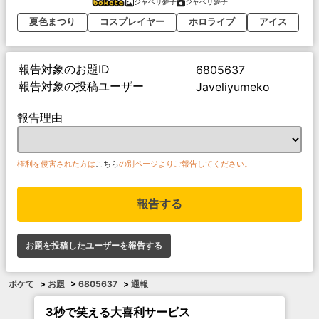
ジャベリ夢子
ジャベリ夢子
夏色まつり
コスプレイヤー
ホロライブ
アイス
報告対象のお題ID
6805637
報告対象の投稿ユーザー
Javeliyumeko
報告理由
権利を侵害された方は
こちら
の別ページよりご報告してください。
報告する
お題を投稿したユーザーを報告する
ボケて
>
お題
>
6805637
>
通報
3秒で笑える大喜利サービス