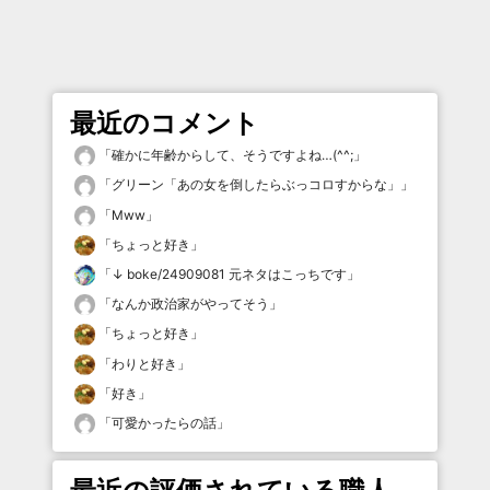
最近のコメント
「
確かに年齢からして、そうですよね…(^^;
」
「
グリーン「あの女を倒したらぶっコロすからな」
」
「
Mww
」
「
ちょっと好き
」
「
↓ boke/24909081 元ネタはこっちです
」
「
なんか政治家がやってそう
」
「
ちょっと好き
」
「
わりと好き
」
「
好き
」
「
可愛かったらの話
」