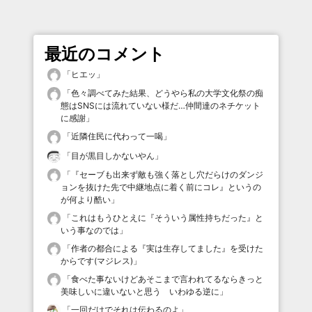
最近のコメント
「
ヒエッ
」
「
色々調べてみた結果、どうやら私の大学文化祭の痴
態はSNSには流れていない様だ…仲間達のネチケット
に感謝
」
「
近隣住民に代わって一喝
」
「
目が黒目しかないやん
」
「
『セーブも出来ず敵も強く落とし穴だらけのダンジ
ョンを抜けた先で中継地点に着く前にコレ』というの
が何より酷い
」
「
これはもうひとえに『そういう属性持ちだった』と
いう事なのでは
」
「
作者の都合による『実は生存してました』を受けた
からです(マジレス)
」
「
食べた事ないけどあそこまで言われてるならきっと
美味しいに違いないと思う いわゆる逆に
」
「
一回だけでそれは伝わるのよ
」