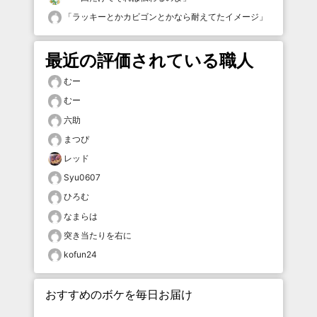
「
ラッキーとかカビゴンとかなら耐えてたイメージ
」
最近の評価されている職人
むー
むー
六助
まつぴ
レッド
Syu0607
ひろむ
なまらは
突き当たりを右に
kofun24
おすすめのボケを毎日お届け