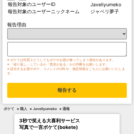
報告対象のユーザーID
Javeliyumeko
報告対象のユーザーニックネーム
ジャベリ夢子
報告理由
※ ボケては性質上どうしてもボケやお題が被ってしまう場合があります。
※ 「繰り返し」しているか「悪意がある」かの判断をお願いします。
※ 該当するお題やボケ、コメントのURLや、補足情報をこちらにお願いいたしま
す。
報告する
ボケて
>
職人
>
Javeliyumeko
>
通報
3秒で笑える大喜利サービス
写真で一言ボケて(bokete)