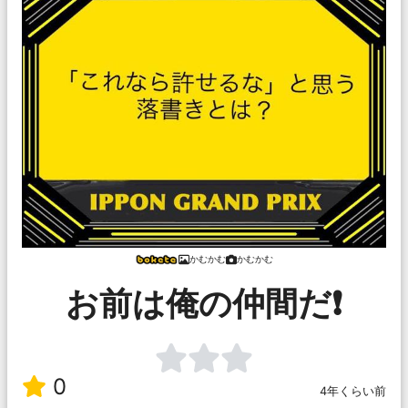
かむかむ
かむかむ
お前は俺の仲間だ❗
0
4年くらい前