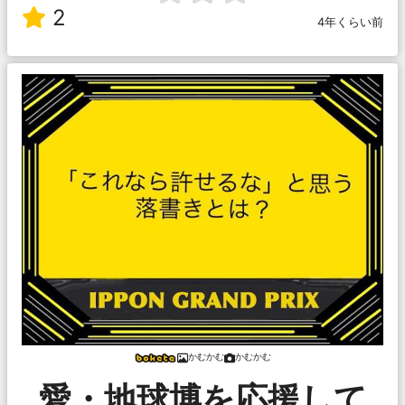
2
4年くらい前
かむかむ
かむかむ
愛・地球博を応援して