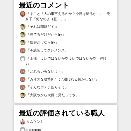
最近のコメント
「
まこと「人の事言えるのか？今日は帰るか…」 美
奈子「何なのよ（怒）」
」
「
それは問題どすぇ
」
「
寝てるだけだから(ry
」
「
恰好だけなら(ry
」
「
↓成仏してクレメンス
」
「
上様「よいではないか♡よいではないか♡」(ｻｸｻ
ｸ
」
「
どれもいらないよー
」
「
カオスな攻撃((꜆꜄ ˙˙ )꜆꜄꜆避けれる気がしない
」
「
そんなポテチありそう
」
「
大阪やから大目に見たってや
」
最近の評価されている職人
タムケン2
mmmmm