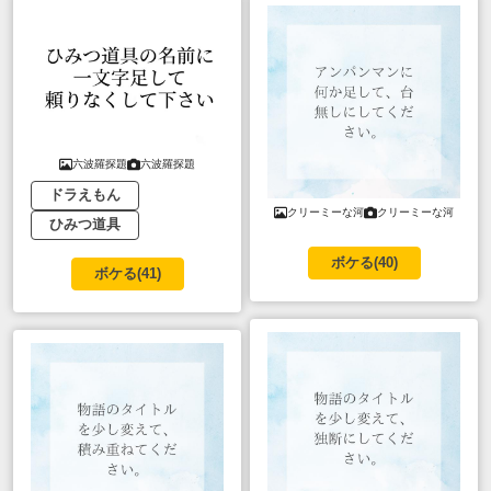
六波羅探題
六波羅探題
ドラえもん
クリーミーな河
クリーミーな河
ひみつ道具
ボケる(
40
)
ボケる(
41
)