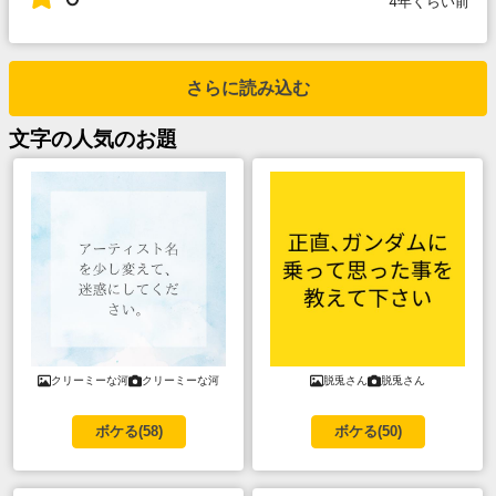
4年くらい前
さらに読み込む
文字
の人気のお題
クリーミーな河
クリーミーな河
脱兎さん
脱兎さん
ボケる(
58
)
ボケる(
50
)