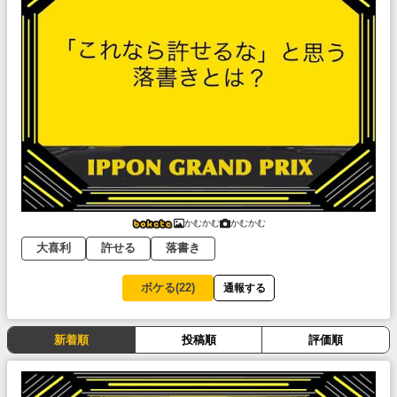
かむかむ
かむかむ
大喜利
許せる
落書き
ボケる(
22
)
通報する
新着順
投稿順
評価順