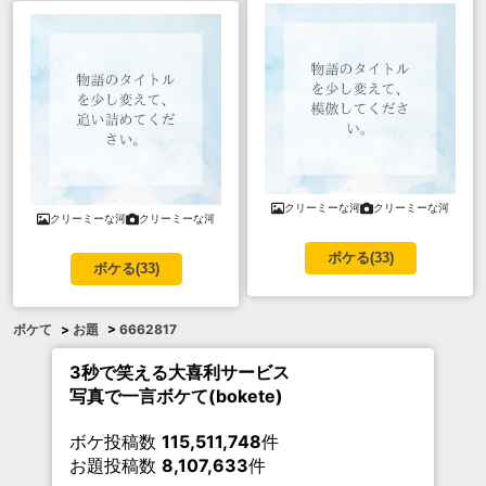
クリーミーな河
クリーミーな河
クリーミーな河
クリーミーな河
ボケる(
33
)
ボケる(
33
)
ボケて
>
お題
>
6662817
3秒で笑える大喜利サービス
写真で一言ボケて(bokete)
ボケ投稿数
115,511,748
件
お題投稿数
8,107,633
件