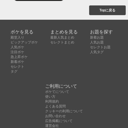
Topに戻る
ボケを見る
まとめを見る
お題を探す
殿堂入り
最新人気まとめ
新着お題
ピックアップボケ
セレクトまとめ
人気お題
人気ボケ
セレクトお題
注目ボケ
人気タグ
急上昇ボケ
新着ボケ
セレクト
タグ
ご利用について
ボケてについて
使い方
利用規約
よくある質問
クッキーの利用について
お問い合わせ
広告掲載について
運営会社